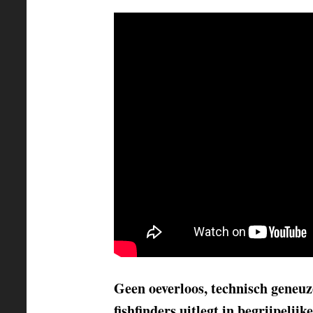
Geen oeverloos, technisch geneuze
fishfinders uitlegt in begrijpeli