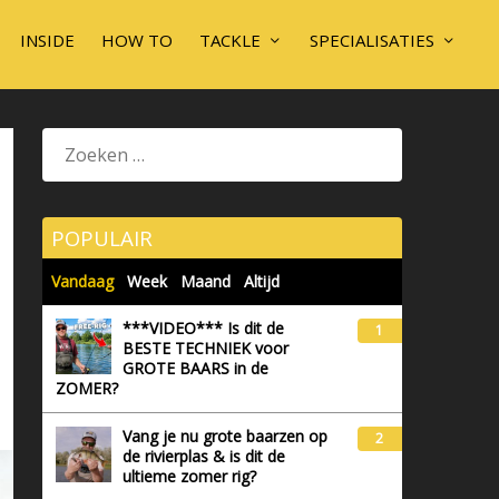
INSIDE
HOW TO
TACKLE
SPECIALISATIES
POPULAIR
Vandaag
Week
Maand
Altijd
***VIDEO*** Is dit de
1
BESTE TECHNIEK voor
GROTE BAARS in de
ZOMER?
Vang je nu grote baarzen op
2
de rivierplas & is dit de
ultieme zomer rig?