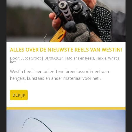
ALLES OVER DE NIEUWSTE REELS VAN WESTIN!
Door:
LucdeGroot
|
01/06/2024
|
Molens en Reels
,
Tackle
,
What's
hot
Westin heeft een ontzettend breed assortiment aan
hengels, kunstaas en ander materiaal voor het ...
BEKIJK