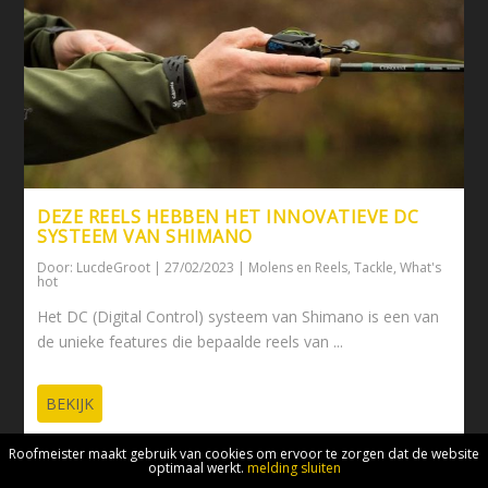
DEZE REELS HEBBEN HET INNOVATIEVE DC
SYSTEEM VAN SHIMANO
Door:
LucdeGroot
|
27/02/2023
|
Molens en Reels
,
Tackle
,
What's
hot
Het DC (Digital Control) systeem van Shimano is een van
de unieke features die bepaalde reels van ...
BEKIJK
Roofmeister maakt gebruik van cookies om ervoor te zorgen dat de website
optimaal werkt.
melding sluiten