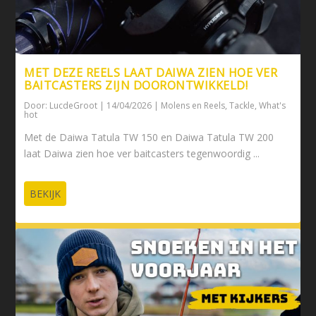
MET DEZE REELS LAAT DAIWA ZIEN HOE VER
BAITCASTERS ZIJN DOORONTWIKKELD!
Door:
LucdeGroot
|
14/04/2026
|
Molens en Reels
,
Tackle
,
What's
hot
Met de Daiwa Tatula TW 150 en Daiwa Tatula TW 200
laat Daiwa zien hoe ver baitcasters tegenwoordig ...
BEKIJK