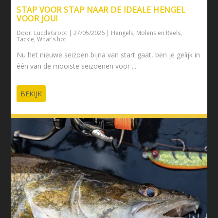
STAP VOOR STAP NAAR DE IDEALE HENGEL
VOOR JOU!
Door:
LucdeGroot
|
27/05/2026
|
Hengels
,
Molens en Reels
,
Tackle
,
What's hot
Nu het nieuwe seizoen bijna van start gaat, ben je gelijk in
één van de mooiste seizoenen voor ...
BEKIJK