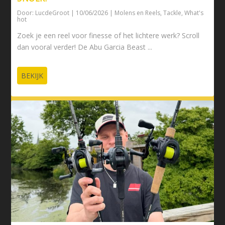
Door:
LucdeGroot
|
10/06/2026
|
Molens en Reels
,
Tackle
,
What's
hot
Zoek je een reel voor finesse of het lichtere werk? Scroll
dan vooral verder! De Abu Garcia Beast ...
BEKIJK