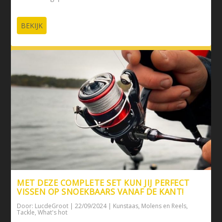
BEKIJK
MET DEZE COMPLETE SET KUN JIJ PERFECT
VISSEN OP SNOEKBAARS VANAF DE KANT!
Door:
LucdeGroot
|
22/09/2024
|
Kunstaas
,
Molens en Reels
,
Tackle
,
What's hot