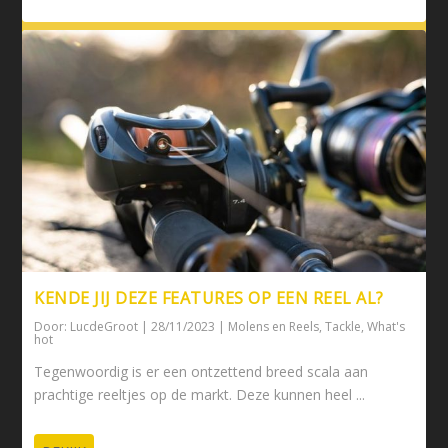
KENDE JIJ DEZE FEATURES OP EEN REEL AL?
Door:
LucdeGroot
|
28/11/2023
|
Molens en Reels
,
Tackle
,
What's
hot
Tegenwoordig is er een ontzettend breed scala aan
prachtige reeltjes op de markt. Deze kunnen heel ...