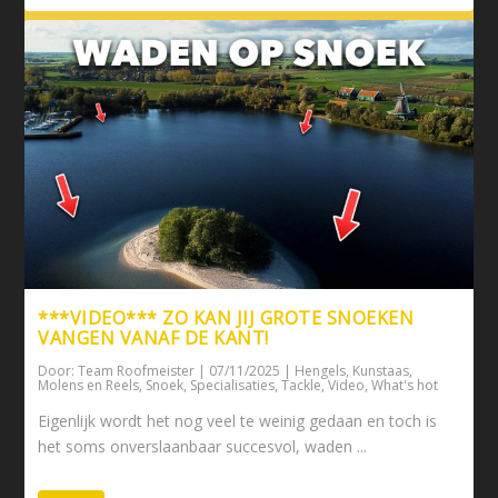
***VIDEO*** ZO KAN JIJ GROTE SNOEKEN
VANGEN VANAF DE KANT!
Door:
Team Roofmeister
|
07/11/2025
|
Hengels
,
Kunstaas
,
Molens en Reels
,
Snoek
,
Specialisaties
,
Tackle
,
Video
,
What's hot
Eigenlijk wordt het nog veel te weinig gedaan en toch is
het soms onverslaanbaar succesvol, waden ...