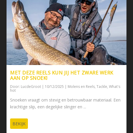
MET DEZE REELS KUN JIJ HET ZWARE WERK
AAN OP SNOEK!
Door:
LucdeGroot
|
10/12/2025
|
Molens en Reels
,
Tackle
,
What's
hot
Snoeken vraagt om stevig en betrouwbaar materiaal. Een
krachtige slip, een degelijke slinger en ...
BEKIJK