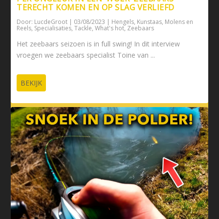
TERECHT KOMEN EN OP SLAG VERLIEFD
Door:
LucdeGroot
|
03/08/2023
|
Hengels
,
Kunstaas
,
Molens en
Reels
,
Specialisaties
,
Tackle
,
What's hot
,
Zeebaars
Het zeebaars seizoen is in full swing! In dit interview
vroegen we zeebaars specialist Toine van ...
BEKIJK