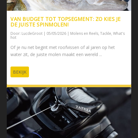
VAN BUDGET TOT TOPSEGMENT: ZO KIES JE
DE JUISTE SPINMOLEN!
Door:
LucdeGroot
|
05/05/2026
|
Molens en Reels
,
Tackle
,
What's
hot
Of je nu net begint met roofvissen of al jaren op het
water zit, de juiste molen maakt een wereld ...
BEKIJK