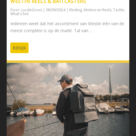
WESTIN REELS & BAITCASTERS
Door:
LucdeGroot
|
08/09/2024
|
Kleding
,
Molens en Reels
,
Tackle
,
What's hot
Iedereen weet dat het assortiment van Westin één van de
meest complete is op de markt. Tal van ...
BEKIJK