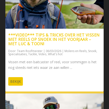
***VIDEO*** TIPS & TRICKS OVER HET VISSEN
MET REELS OP SNOEK IN HET VOORJAAR –
MET LUC & TOON!
Door:
Team Roofmeister
|
06/03/2026
|
Molens en Reels
,
Snoek
,
Specialisaties
,
Tackle
,
Video
,
What's hot
Vissen met een baitcaster of reel, voor sommigen is het
nog steeds niet iets waar ze aan willen ...
BEKIJK