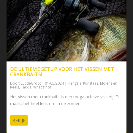
DE ULTIEME SETUP VOOR HET VISSEN MET
CRANKBAITS!
Door:
LucdeGroot
|
01/05/2024
|
Hengels
,
Kunstaas
,
Molens en
Reels
,
Tackle
,
What's hot
Het vissen met crankbaits is een mega actieve visserij. Dit
maakt het heel leuk om in de zomer ...
BEKIJK