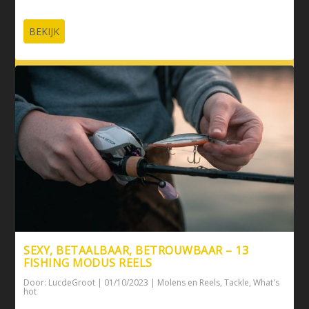
BEKIJK
SEXY, BETAALBAAR, BETROUWBAAR – 13
FISHING MODUS REELS
Door:
LucdeGroot
|
01/10/2023
|
Molens en Reels
,
Tackle
,
What's
hot