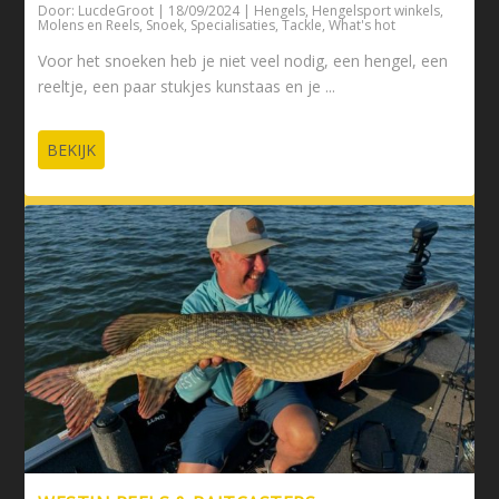
Door:
LucdeGroot
|
18/09/2024
|
Hengels
,
Hengelsport winkels
,
Molens en Reels
,
Snoek
,
Specialisaties
,
Tackle
,
What's hot
Voor het snoeken heb je niet veel nodig, een hengel, een
reeltje, een paar stukjes kunstaas en je ...
BEKIJK