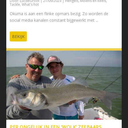
Door:
LucdeGroot
|
21/09/2023
|
Hengels
,
Molens en Reels
,
Tackle
,
What's hot
Okuma is aan een flinke opmars bezig. Zo worden de
social media kanalen constant bijgewerkt met ...
BEKIJK
PER ONGELUK IN EEN ‘WOLK’ ZEEBAARS