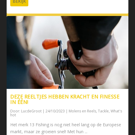
BEKIJK
DEZE REELTJES HEBBEN KRACHT EN FINESSE
IN ÉÉN!
Door:
LucdeGroot
|
24/10/2023
|
Molens en Reels
,
Tackle
,
What's
hot
Het merk 13 Fishing is nog niet heel lang op de Europese
markt, maar ze groeien snel! Met hun ...