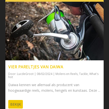
VIER PARELTJES VAN DAIWA
Door:
LucdeGroot
|
08/02/2024
|
Molens en Reels
,
Tackle
,
What's
hot
Daiwa kennen we allemaal als producent van
hoogwaardige reels, molens, hengels en kunstaas. Deze ...
BEKIJK