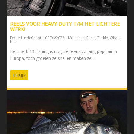
REELS VOOR HEAVY DUTY T/M HET LICHTERE
WERK!
Door:
LucdeGroot
|
09/06/2023
|
Molens en Reels
,
Tackle
,
What's
hot
Het merk 13 Fishing is nog niet eens zo lang populair in
Europa, toch groeien ze snel en maken ze ...
BEKIJK