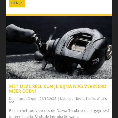
BEKIJK
MET DEZE REEL KUN JE BIJNA NIKS VERKEERD
MEER DOEN!
Door:
LucdeGroot
|
26/10/2025
|
Molens en Reels
,
Tackle
,
What's
hot
Binnen het roofvissen is de Daiwa Tatula-serie uitgegroeid
tot een begrip. Sinds de introductie van ...