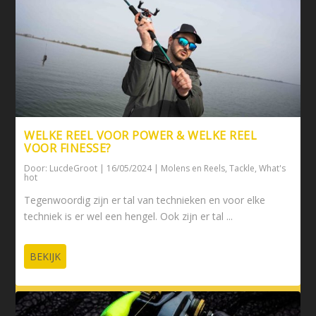
WELKE REEL VOOR POWER & WELKE REEL
VOOR FINESSE?
Door:
LucdeGroot
|
16/05/2024
|
Molens en Reels
,
Tackle
,
What's
hot
Tegenwoordig zijn er tal van technieken en voor elke
techniek is er wel een hengel. Ook zijn er tal ...
BEKIJK