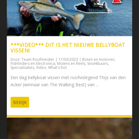
***VIDEO*** DIT IS HET NIEUWE BELLYBOAT
VISSEN!
Door:
Team Roofmeister
|
17/03/2023
|
Boten en motoren
,
Fishfinders en Electronica
,
Molens en Reels
,
Snoekbaars
,
Specialisaties
,
Video
,
What's hot
Een dag bellyboat vissen met roofvislegend Thijs van den
Acker (winnaar van The Walking Best) van ...
BEKIJK