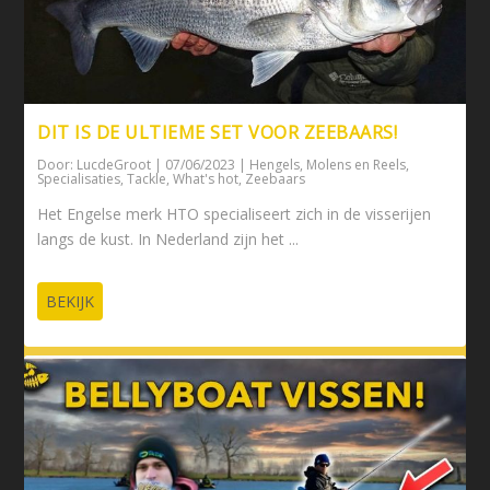
DIT IS DE ULTIEME SET VOOR ZEEBAARS!
Door:
LucdeGroot
|
07/06/2023
|
Hengels
,
Molens en Reels
,
Specialisaties
,
Tackle
,
What's hot
,
Zeebaars
Het Engelse merk HTO specialiseert zich in de visserijen
langs de kust. In Nederland zijn het ...
BEKIJK