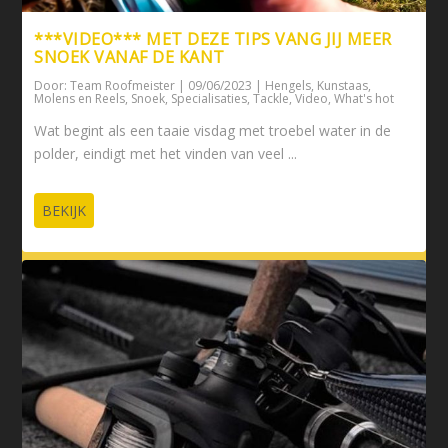
***VIDEO*** MET DEZE TIPS VANG JIJ MEER
SNOEK VANAF DE KANT
Door:
Team Roofmeister
|
09/06/2023
|
Hengels
,
Kunstaas
,
Molens en Reels
,
Snoek
,
Specialisaties
,
Tackle
,
Video
,
What's hot
Wat begint als een taaie visdag met troebel water in de
polder, eindigt met het vinden van veel ...
BEKIJK