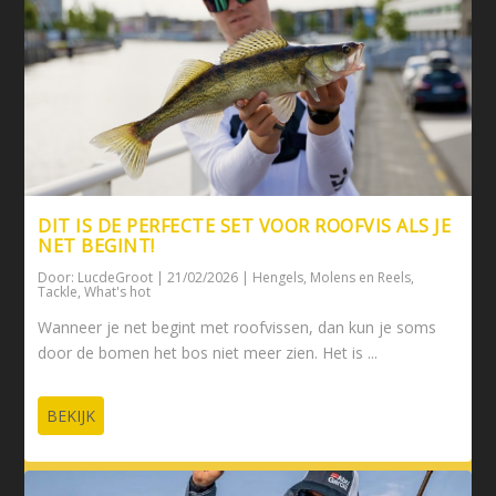
DIT IS DE PERFECTE SET VOOR ROOFVIS ALS JE
NET BEGINT!
Door:
LucdeGroot
|
21/02/2026
|
Hengels
,
Molens en Reels
,
Tackle
,
What's hot
Wanneer je net begint met roofvissen, dan kun je soms
door de bomen het bos niet meer zien. Het is ...
BEKIJK