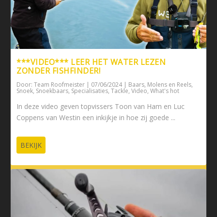
***VIDEO*** LEER HET WATER LEZEN
ZONDER FISHFINDER!
Door:
Team Roofmeister
|
07/06/2024
|
Baars
,
Molens en Reels
,
Snoek
,
Snoekbaars
,
Specialisaties
,
Tackle
,
Video
,
What's hot
In deze video geven topvissers Toon van Ham en Luc
Coppens van Westin een inkijkje in hoe zij goede ...
BEKIJK