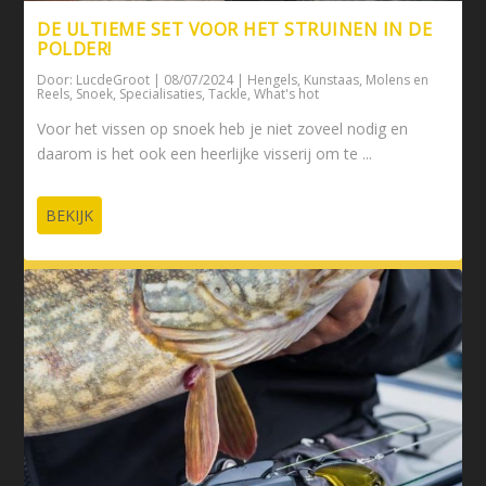
DE ULTIEME SET VOOR HET STRUINEN IN DE
POLDER!
Door:
LucdeGroot
|
08/07/2024
|
Hengels
,
Kunstaas
,
Molens en
Reels
,
Snoek
,
Specialisaties
,
Tackle
,
What's hot
Voor het vissen op snoek heb je niet zoveel nodig en
daarom is het ook een heerlijke visserij om te ...
BEKIJK