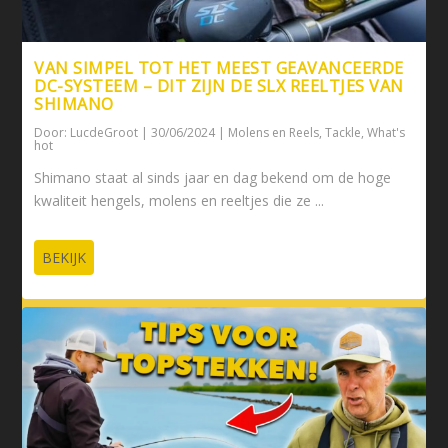
VAN SIMPEL TOT HET MEEST GEAVANCEERDE
DC-SYSTEEM – DIT ZIJN DE SLX REELTJES VAN
SHIMANO
Door:
LucdeGroot
|
30/06/2024
|
Molens en Reels
,
Tackle
,
What's
hot
Shimano staat al sinds jaar en dag bekend om de hoge
kwaliteit hengels, molens en reeltjes die ze ...
BEKIJK