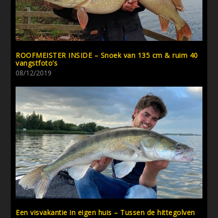
ROOFMEISTER INSIDE – Snoek van 135 cm & ruim 40
vangstfoto’s
08/12/2019
Een visvakantie in eigen huis – Tussen de hittegolven