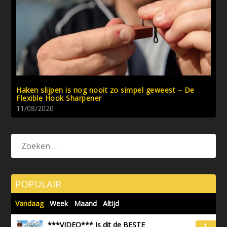
Haken slijpen is nog nooit zo simpel geweest – De
Flexible Hook Sharpener
11/08/2020
POPULAIR
Vandaag
Week
Maand
Altijd
***VIDEO*** Is dit de BESTE
1