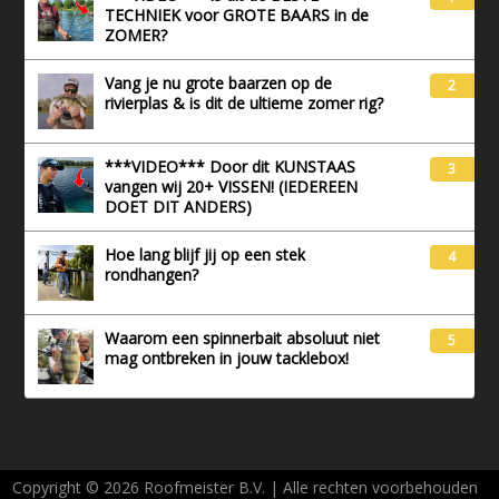
TECHNIEK voor GROTE BAARS in de
ZOMER?
Vang je nu grote baarzen op de
2
rivierplas & is dit de ultieme zomer rig?
***VIDEO*** Door dit KUNSTAAS
3
vangen wij 20+ VISSEN! (IEDEREEN
DOET DIT ANDERS)
Hoe lang blijf jij op een stek
4
rondhangen?
Waarom een spinnerbait absoluut niet
5
mag ontbreken in jouw tacklebox!
Copyright © 2026 Roofmeister B.V. | Alle rechten voorbehouden