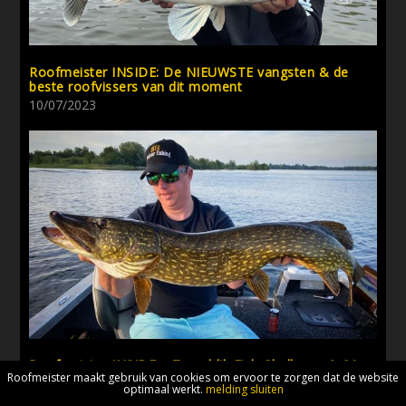
Roofmeister INSIDE: De NIEUWSTE vangsten & de
beste roofvissers van dit moment
10/07/2023
Roofmeister INSIDE – Terugblik Fish Challenge & 20
Roofmeister maakt gebruik van cookies om ervoor te zorgen dat de website
actuele roofvis vangsten
optimaal werkt.
melding sluiten
28/06/2021