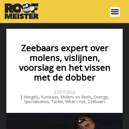
Zeebaars expert over
molens, vislijnen,
voorslag en het vissen
met de dobber
27/07/2022
|
Hengels
,
Kunstaas
,
Molens en Reels
,
Overige
,
Specialisaties
,
Tackle
,
What's hot
,
Zeebaars