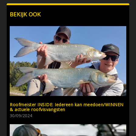
BEKIJK OOK
Roofmeister INSIDE: Iedereen kan meedoen/WINNEN
& actuele roofvisvangsten
30/09/2024