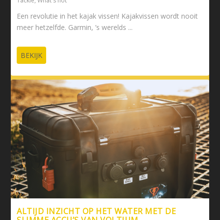
Tackle
,
What's hot
Een revolutie in het kajak vissen! Kajakvissen wordt nooit
meer hetzelfde. Garmin, ’s werelds ...
BEKIJK
ALTIJD INZICHT OP HET WATER MET DE