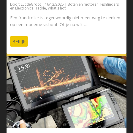
Door:
LucdeGroot
|
16/12/2025
|
Boten en motoren
,
Fishfinders
en Electronica
,
Tackle
,
What's hot
Een fronttroller is tegenwoordig niet meer weg te denken
op een moderne visboot. Of je nu wilt ...
BEKIJK