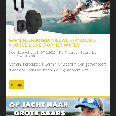
GARMIN ONBOARD: NIEUWE STANDAARD
VOOR VEILIGHEID OP HET WATER!
Door:
LucdeGroot
|
19/10/2025
|
Fishfinders en Electronica
,
Tackle
,
What's hot
Garmin, introduceert Garmin OnBoard™, een geavanceerd
draadloos Man Overboard (MOB) systeem wat ...
BEKIJK