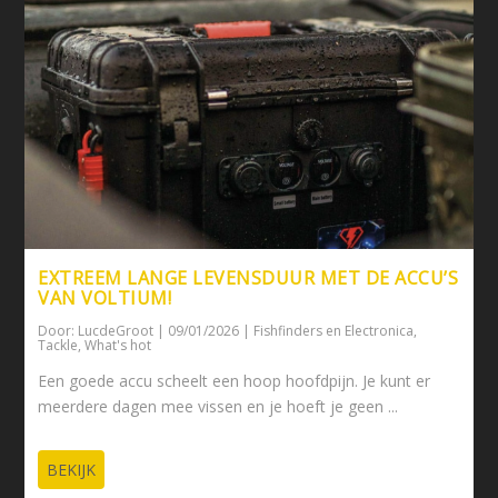
EXTREEM LANGE LEVENSDUUR MET DE ACCU’S
VAN VOLTIUM!
Door:
LucdeGroot
|
09/01/2026
|
Fishfinders en Electronica
,
Tackle
,
What's hot
Een goede accu scheelt een hoop hoofdpijn. Je kunt er
meerdere dagen mee vissen en je hoeft je geen ...
BEKIJK