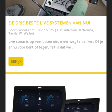
DE DRIE BESTE LIVE SYSTEMEN VAN NU!
Door:
LucdeGroot
|
08/11/2025
|
Fishfinders en Electronica
,
Tackle
,
What's hot
Live sonar is op veel boten niet meer weg te denken. Of je
er nu voor bent of tegen, feit is dat we ...
BEKIJK