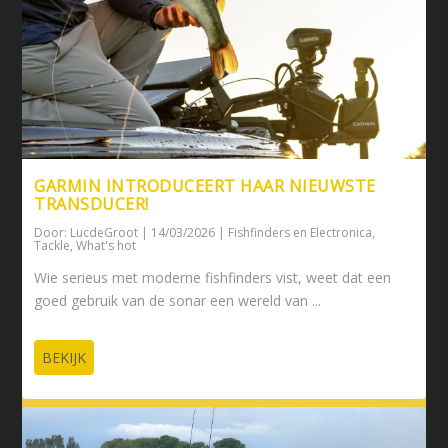
GARMIN INTRODUCEERT HAAR NIEUWSTE
TRANSDUCER!
Door:
LucdeGroot
|
14/03/2026
|
Fishfinders en Electronica
,
Tackle
,
What's hot
Wie serieus met moderne fishfinders vist, weet dat een
goed gebruik van de sonar een wereld van ...
BEKIJK