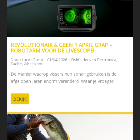
REVOLUTIONAIR & GEEN 1 APRIL GRAP –
ROBOTARM VOOR DE LIVESCOPE!
Door:
LucdeGroot
|
01/04/2026
|
Fishfinders en Electronica
,
Tackle
,
What's hot
De manier waarop vissers hun sonar gebruiken is de
afgelopen jaren enorm veranderd. Waar je vroeger ...
BEKIJK