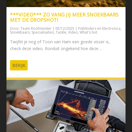
***VIDEO*** ZO VANG JIJ MEER SNOEKBAARS
MET DE DROPSHOT!
Door:
Team Roofmeister
|
05/12/2025
|
Fishfinders en Electronica
,
Snoekbaars
,
Specialisaties
,
Tackle
,
Video
,
What's hot
Twijfel je nog of Toon van Ham een goede visser is,
check deze video. Ronduit ongekend hoe deze ...
BEKIJK