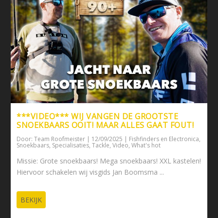
***VIDEO*** WIJ VANGEN DE GROOTSTE
SNOEKBAARS OOIT! MAAR ALLES GAAT FOUT!
Door:
Team Roofmeister
|
12/09/2025
|
Fishfinders en Electronica
,
Snoekbaars
,
Specialisaties
,
Tackle
,
Video
,
What's hot
Missie: Grote snoekbaars! Mega snoekbaars! XXL kastelen!
Hiervoor schakelen wij visgids Jan Boomsma ...
BEKIJK