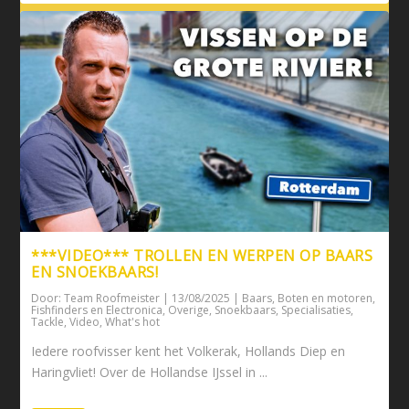
***VIDEO*** TROLLEN EN WERPEN OP BAARS
EN SNOEKBAARS!
Door:
Team Roofmeister
|
13/08/2025
|
Baars
,
Boten en motoren
,
Fishfinders en Electronica
,
Overige
,
Snoekbaars
,
Specialisaties
,
Tackle
,
Video
,
What's hot
Iedere roofvisser kent het Volkerak, Hollands Diep en
Haringvliet! Over de Hollandse IJssel in ...