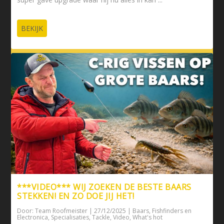
BEKIJK
***VIDEO*** WIJ ZOEKEN DE BESTE BAARS
STEKKEN! EN ZO DOE JIJ HET!
Door:
Team Roofmeister
|
27/12/2025
|
Baars
,
Fishfinders en
Electronica
,
Specialisaties
,
Tackle
,
Video
,
What's hot