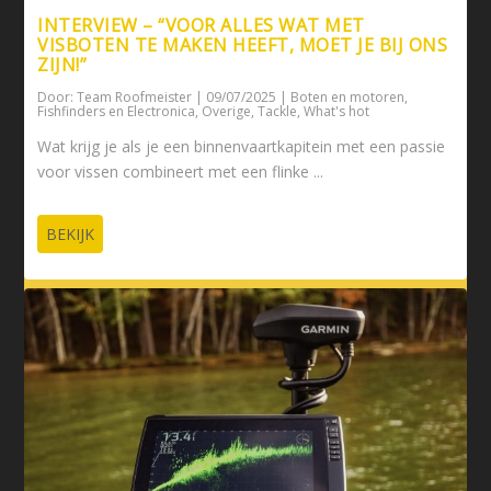
INTERVIEW – “VOOR ALLES WAT MET
VISBOTEN TE MAKEN HEEFT, MOET JE BIJ ONS
ZIJN!”
Door:
Team Roofmeister
|
09/07/2025
|
Boten en motoren
,
Fishfinders en Electronica
,
Overige
,
Tackle
,
What's hot
Wat krijg je als je een binnenvaartkapitein met een passie
voor vissen combineert met een flinke ...
BEKIJK