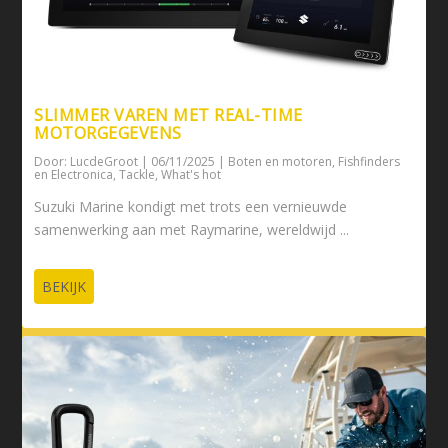
SLIMMER VAREN MET REAL-TIME
MOTORGEGEVENS
Door:
LucdeGroot
|
06/11/2025
|
Boten en motoren
,
Fishfinders
en Electronica
,
Tackle
,
What's hot
Suzuki Marine kondigt met trots een vernieuwde
samenwerking aan met Raymarine, wereldwijd ...
BEKIJK