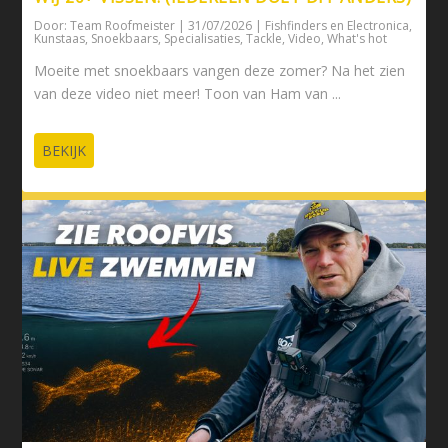
Door:
Team Roofmeister
|
31/07/2026
|
Fishfinders en Electronica
,
Kunstaas
,
Snoekbaars
,
Specialisaties
,
Tackle
,
Video
,
What's hot
Moeite met snoekbaars vangen deze zomer? Na het zien
van deze video niet meer! Toon van Ham van ...
BEKIJK