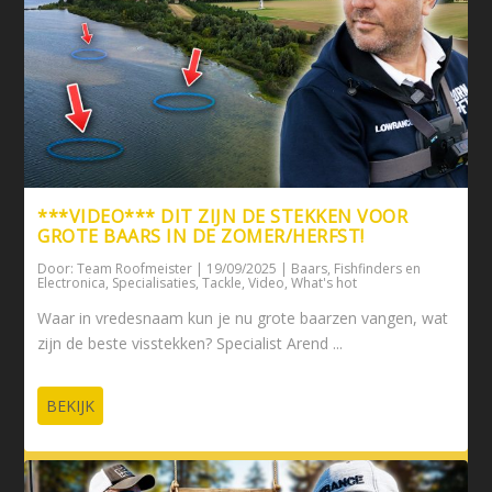
***VIDEO*** DIT ZIJN DE STEKKEN VOOR
GROTE BAARS IN DE ZOMER/HERFST!
Door:
Team Roofmeister
|
19/09/2025
|
Baars
,
Fishfinders en
Electronica
,
Specialisaties
,
Tackle
,
Video
,
What's hot
Waar in vredesnaam kun je nu grote baarzen vangen, wat
zijn de beste visstekken? Specialist Arend ...
BEKIJK