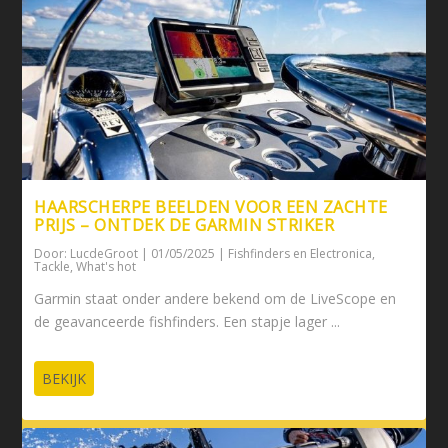
HAARSCHERPE BEELDEN VOOR EEN ZACHTE
PRIJS – ONTDEK DE GARMIN STRIKER
Door:
LucdeGroot
|
01/05/2025
|
Fishfinders en Electronica
,
Tackle
,
What's hot
Garmin staat onder andere bekend om de LiveScope en
de geavanceerde fishfinders. Een stapje lager ...
BEKIJK