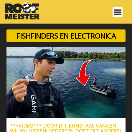
FISHFINDERS EN ELECTRONICA
***VIDEO*** DOOR DIT KUNSTAAS VANGEN
WIJ 20+ VISSEN! (IEDEREEN DOET DIT ANDERS)