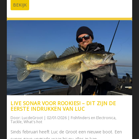
BEKIJK
LIVE SONAR VOOR ROOKIES! – DIT ZIJN DE
EERSTE INDRUKKEN VAN LUC
Door:
LucdeGroot
|
02/01/2026
|
Fishfinders en Electronica
,
Tackle
,
What's hot
Sinds februari heeft Luc de Groot een nieuwe boot. Een
super gave upgrade waar hij nu alles in kan ...