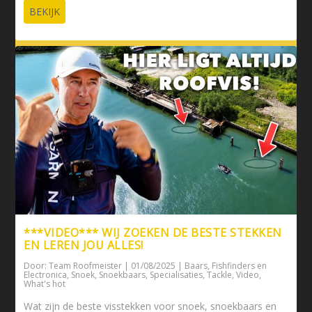
BEKIJK
***VIDEO*** WIJ ZOEKEN DE BESTE STEKKEN
EN LEREN JOU ALLES!
Door:
Team Roofmeister
|
01/08/2025
|
Baars
,
Fishfinders en
Electronica
,
Snoek
,
Snoekbaars
,
Specialisaties
,
Tackle
,
Video
,
What's hot
Wat zijn de beste visstekken voor snoek, snoekbaars en