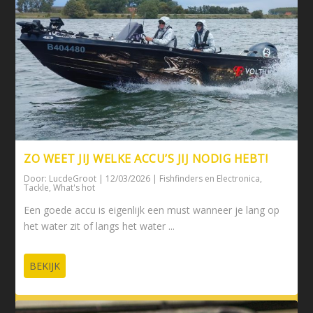
ZO WEET JIJ WELKE ACCU’S JIJ NODIG HEBT!
Door:
LucdeGroot
|
12/03/2026
|
Fishfinders en Electronica
,
Tackle
,
What's hot
Een goede accu is eigenlijk een must wanneer je lang op
het water zit of langs het water ...
BEKIJK