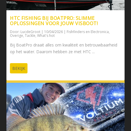
HTC FISHING BIJ BOATPRO: SLIMME
OPLOSSINGEN VOOR JOUW VISBOOT!
Door:
LucdeGroot
|
10/04/2026
|
Fishfinders en Electronica
,
Overige
,
Tackle
,
What's hot
Bij BoatPro draait alles om kwaliteit en betrouwbaarheid
op het water. Daarom hebben ze met HTC ...
BEKIJK