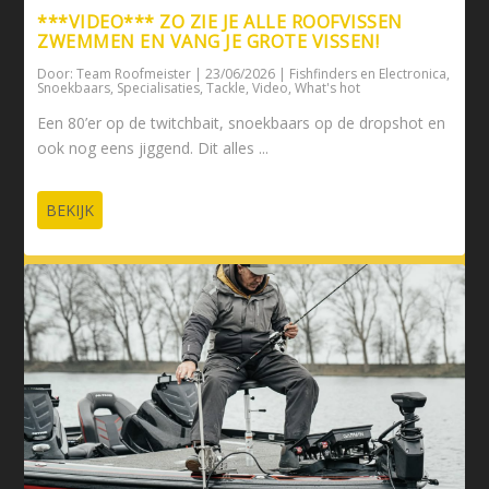
***VIDEO*** ZO ZIE JE ALLE ROOFVISSEN
ZWEMMEN EN VANG JE GROTE VISSEN!
Door:
Team Roofmeister
|
23/06/2026
|
Fishfinders en Electronica
,
Snoekbaars
,
Specialisaties
,
Tackle
,
Video
,
What's hot
Een 80’er op de twitchbait, snoekbaars op de dropshot en
ook nog eens jiggend. Dit alles ...
BEKIJK