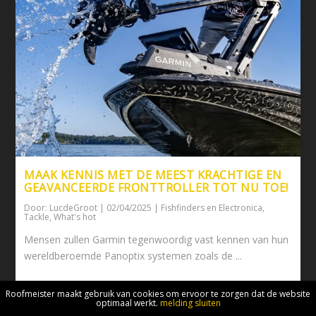
MAAK KENNIS MET DE MEEST KRACHTIGE EN
GEAVANCEERDE FRONTTROLLER TOT NU TOE!
Door:
LucdeGroot
|
02/04/2025
|
Fishfinders en Electronica
,
Tackle
,
What's hot
Mensen zullen Garmin tegenwoordig vast kennen van hun
wereldberoemde Panoptix systemen zoals de ...
Roofmeister maakt gebruik van cookies om ervoor te zorgen dat de website
BEKIJK
optimaal werkt.
melding sluiten