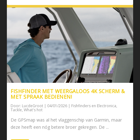
FISHFINDER MET WEERGALOOS 4K SCHERM &
MET SPRAAK BEDIENEN!
Door:
LucdeGroot
|
04/01/2026
|
Fishfinders en Electronica
,
Tackle
,
What's hot
De GPSmap was al het vlaggenschip van Garmin, maar
deze heeft een nóg betere broer gekregen. De ...