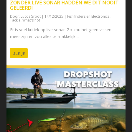
ZONDER LIVE SONAR HADDEN WE DIT NOOIT
GELEERD!
Door:
LucdeGroot
|
14/12/2025
|
Fishfinders en Electronica
,
Tackle
,
What's hot
Er is veel kritiek op live sonar. Zo zou het geen vissen
meer zijn en zou alles te makkelijk ...
BEKIJK