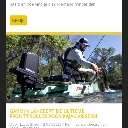
baars en hoe vind je die? Niemand minder dan ...
BEKIJK
GARMIN LANCEERT DE ULTIEME
FRONTTROLLER VOOR KAJAK VISSERS!
Door:
LucdeGroot
|
24/07/2025
|
Fishfinders en Electronica
,