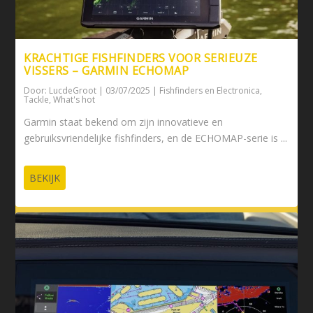
KRACHTIGE FISHFINDERS VOOR SERIEUZE
VISSERS – GARMIN ECHOMAP
Door:
LucdeGroot
|
03/07/2025
|
Fishfinders en Electronica
,
Tackle
,
What's hot
Garmin staat bekend om zijn innovatieve en
gebruiksvriendelijke fishfinders, en de ECHOMAP-serie is ...
BEKIJK