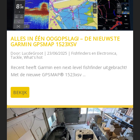
ALLES IN ÉÉN OOGOPSLAG! – DE NIEUWSTE
GARMIN GPSMAP 1523XSV
Door:
LucdeGroot
|
23/06/2025
|
Fishfinders en Electronica
,
Tackle
,
What's hot
Recent heeft Garmin een next-level fishfinder uitgebracht!
Met de nieuwe GPSMAP® 1523xsv ...
BEKIJK