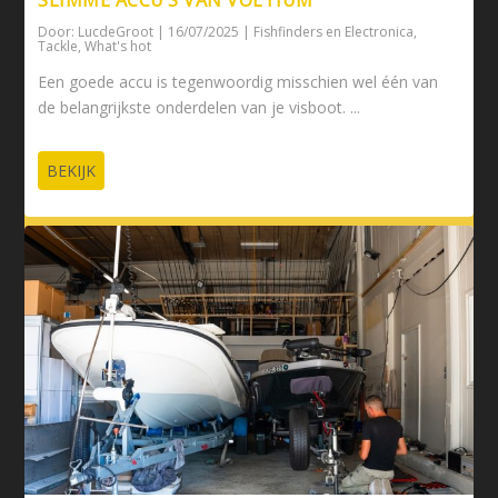
SLIMME ACCU’S VAN VOLTIUM
Door:
LucdeGroot
|
16/07/2025
|
Fishfinders en Electronica
,
Tackle
,
What's hot
Een goede accu is tegenwoordig misschien wel één van
de belangrijkste onderdelen van je visboot. ...
BEKIJK