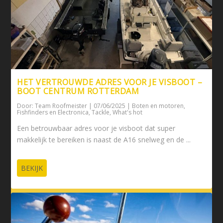
HET VERTROUWDE ADRES VOOR JE VISBOOT –
BOOT CENTRUM ROTTERDAM
Door:
Team Roofmeister
|
07/06/2025
|
Boten en motoren
,
Fishfinders en Electronica
,
Tackle
,
What's hot
Een betrouwbaar adres voor je visboot dat super
makkelijk te bereiken is naast de A16 snelweg en de ...
BEKIJK