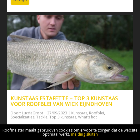
KUNSTAAS ESTAFETTE – TOP 3 KUNSTAAS
VOOR ROOFBLEI VAN WICK EIJNDHOVEN
Door:
LucdeGroot
|
27/09/2023
|
Kunstaas
,
Roofblei
,
Specialisaties
,
Tackle
,
Top 3 kunstaas
,
What's hot
In deze rubriek dreunt steeds iemand zijn top 3 kunstaas
Roofmeister maakt gebruik van cookies om ervoor te zorgen dat de website
op voor baars, snoek en snoekbaars. ...
optimaal werkt.
melding sluiten