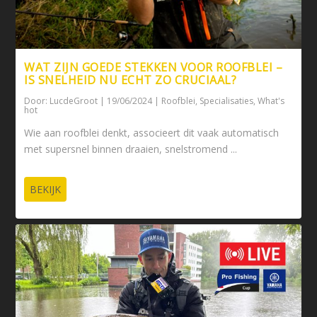
WAT ZIJN GOEDE STEKKEN VOOR ROOFBLEI –
IS SNELHEID NU ECHT ZO CRUCIAAL?
Door:
LucdeGroot
|
19/06/2024
|
Roofblei
,
Specialisaties
,
What's
hot
Wie aan roofblei denkt, associeert dit vaak automatisch
met supersnel binnen draaien, snelstromend ...
BEKIJK