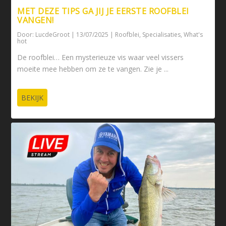
MET DEZE TIPS GA JIJ JE EERSTE ROOFBLEI
VANGEN!
Door:
LucdeGroot
|
13/07/2025
|
Roofblei
,
Specialisaties
,
What's
hot
De roofblei… Een mysterieuze vis waar veel vissers
moeite mee hebben om ze te vangen. Zie je ...
BEKIJK