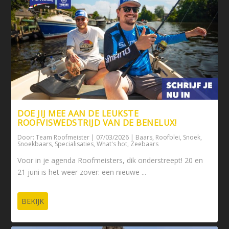
DOE JIJ MEE AAN DE LEUKSTE
ROOFVISWEDSTRIJD VAN DE BENELUX!
Door:
Team Roofmeister
|
07/03/2026
|
Baars
,
Roofblei
,
Snoek
,
Snoekbaars
,
Specialisaties
,
What's hot
,
Zeebaars
Voor in je agenda Roofmeisters, dik onderstreept! 20 en
21 juni is het weer zover: een nieuwe ...
BEKIJK