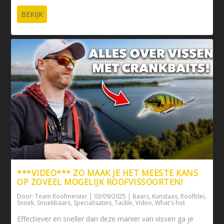
BEKIJK
***VIDEO*** ZO MAAK JE HET MEESTE KANS
OP ZOVEEL MOGELIJK ROOFVISSOORTEN!
Door:
Team Roofmeister
|
03/09/2025
|
Baars
,
Kunstaas
,
Roofblei
,
Snoek
,
Snoekbaars
,
Specialisaties
,
Tackle
,
Video
,
What's hot
Effectiever en sneller dan deze manier van vissen ga je