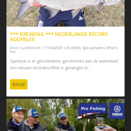
*** BREAKING *** NEDERLANDS RECORD
ROOFBLEI!
Door:
LucdeGroot
|
17/04/2025
|
Roofblei
,
Specialisaties
,
What's
hot
Opnieuw is er geschiedenis geschreven aan de waterkant:
een nieuwe recordroofblei is gevangen in ...
BEKIJK