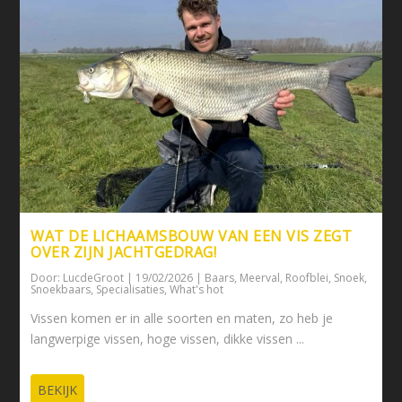
WAT DE LICHAAMSBOUW VAN EEN VIS ZEGT
OVER ZIJN JACHTGEDRAG!
Door:
LucdeGroot
|
19/02/2026
|
Baars
,
Meerval
,
Roofblei
,
Snoek
,
Snoekbaars
,
Specialisaties
,
What's hot
Vissen komen er in alle soorten en maten, zo heb je
langwerpige vissen, hoge vissen, dikke vissen ...
BEKIJK