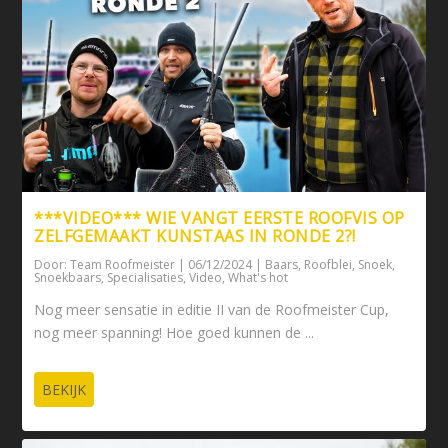
***VIDEO*** WIE VANGT EERSTE ROOFVIS OP
ZELFGEMAAKT KUNSTAAS IN RONDE 2?!
Door:
Team Roofmeister
|
06/12/2024
|
Baars
,
Roofblei
,
Snoek
,
Snoekbaars
,
Specialisaties
,
Video
,
What's hot
Nog meer sensatie in editie II van de Roofmeister Cup,
nog meer spanning! Hoe goed kunnen de ...
BEKIJK