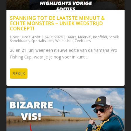
SPANNING TOT DE LAATSTE MINUUT &
ECHTE MONSTERS – UNIEK WEDSTRIJD
CONCEPT!
Door:
LucdeGroot
|
24/05/2026
|
Baars
,
Meerval
,
Roofblei
,
Snoek
,
Snoekbaars
,
Specialisaties
,
What's hot
,
Zeebaars
20 en 21 juni weer een nieuwe editie van de Yamaha Pro
Fishing Cup, waar je je nog voor in kunt ...
BEKIJK