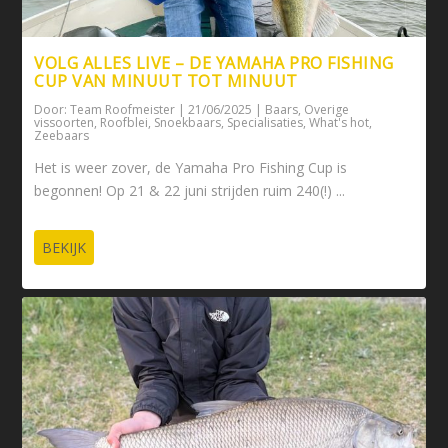
VOLG ALLES LIVE – DE YAMAHA PRO FISHING
CUP VAN MINUUT TOT MINUUT
Door:
Team Roofmeister
|
21/06/2025
|
Baars
,
Overige
vissoorten
,
Roofblei
,
Snoekbaars
,
Specialisaties
,
What's hot
,
Zeebaars
Het is weer zover, de Yamaha Pro Fishing Cup is
begonnen! Op 21 & 22 juni strijden ruim 240(!) ...
BEKIJK