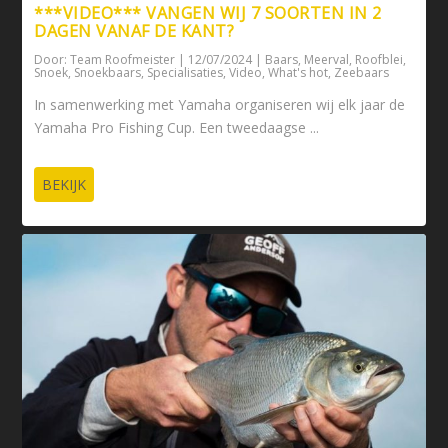
***VIDEO*** VANGEN WIJ 7 SOORTEN IN 2
DAGEN VANAF DE KANT?
Door:
Team Roofmeister
|
12/07/2024
|
Baars
,
Meerval
,
Roofblei
,
Snoek
,
Snoekbaars
,
Specialisaties
,
Video
,
What's hot
,
Zeebaars
In samenwerking met Yamaha organiseren wij elk jaar de
Yamaha Pro Fishing Cup. Een tweedaagse ...
BEKIJK