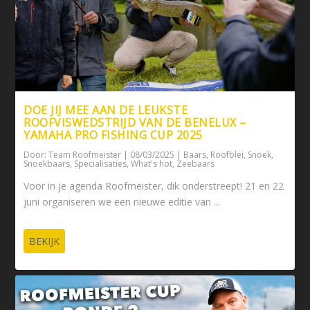
DOE JIJ MEE AAN DE LEUKSTE
ROOFVISWEDSTRIJD VAN DE BENELUX –
YAMAHA PRO FISHING CUP 2025
Door:
Team Roofmeister
|
08/03/2025
|
Baars
,
Roofblei
,
Snoek
,
Snoekbaars
,
Specialisaties
,
What's hot
,
Zeebaars
Voor in je agenda Roofmeister, dik onderstreept! 21 en 22
juni organiseren we een nieuwe editie van ...
BEKIJK