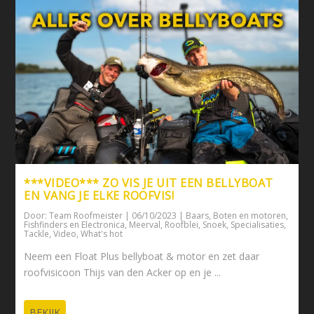
***VIDEO*** ZO VIS JE UIT EEN BELLYBOAT
EN VANG JE ELKE ROOFVIS!
Door:
Team Roofmeister
|
06/10/2023
|
Baars
,
Boten en motoren
,
Fishfinders en Electronica
,
Meerval
,
Roofblei
,
Snoek
,
Specialisaties
,
Tackle
,
Video
,
What's hot
Neem een Float Plus bellyboat & motor en zet daar
roofvisicoon Thijs van den Acker op en je ...
BEKIJK