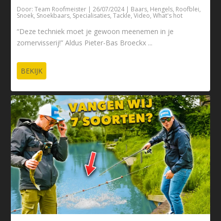
Door:
Team Roofmeister
|
26/07/2024
|
Baars
,
Hengels
,
Roofblei
,
Snoek
,
Snoekbaars
,
Specialisaties
,
Tackle
,
Video
,
What's hot
“Deze techniek moet je gewoon meenemen in je
zomervisserij!” Aldus Pieter-Bas Broeckx ...
BEKIJK