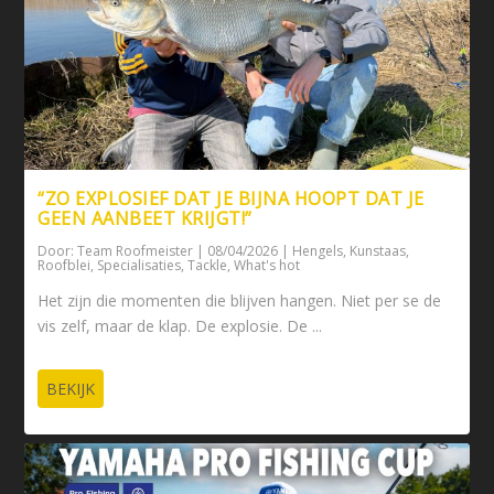
“ZO EXPLOSIEF DAT JE BIJNA HOOPT DAT JE
GEEN AANBEET KRIJGT!”
Door:
Team Roofmeister
|
08/04/2026
|
Hengels
,
Kunstaas
,
Roofblei
,
Specialisaties
,
Tackle
,
What's hot
Het zijn die momenten die blijven hangen. Niet per se de
vis zelf, maar de klap. De explosie. De ...
BEKIJK