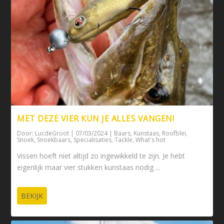
MET DEZE VIER KUN JE ALLES VANGEN!
Door:
LucdeGroot
|
07/03/2024
|
Baars
,
Kunstaas
,
Roofblei
,
Snoek
,
Snoekbaars
,
Specialisaties
,
Tackle
,
What's hot
Vissen hoeft niet altijd zo ingewikkeld te zijn. Je hebt
eigenlijk maar vier stukken kunstaas nodig ...
BEKIJK