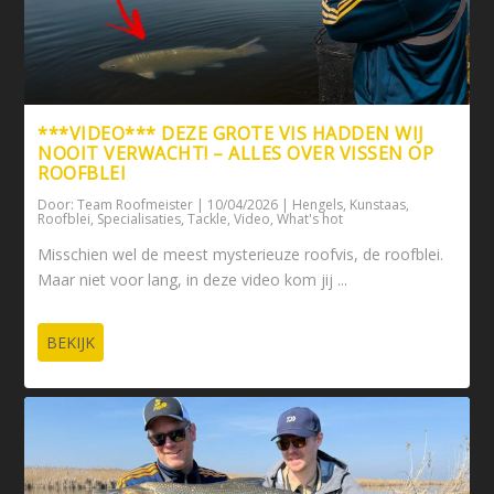
***VIDEO*** DEZE GROTE VIS HADDEN WIJ
NOOIT VERWACHT! – ALLES OVER VISSEN OP
ROOFBLEI
Door:
Team Roofmeister
|
10/04/2026
|
Hengels
,
Kunstaas
,
Roofblei
,
Specialisaties
,
Tackle
,
Video
,
What's hot
Misschien wel de meest mysterieuze roofvis, de roofblei.
Maar niet voor lang, in deze video kom jij ...
BEKIJK