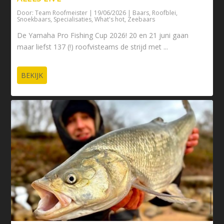
Door:
Team Roofmeister
|
19/06/2026
|
Baars
,
Roofblei
,
Snoekbaars
,
Specialisaties
,
What's hot
,
Zeebaars
De Yamaha Pro Fishing Cup 2026! 20 en 21 juni gaan
maar liefst 137 (!) roofvisteams de strijd met ...
BEKIJK