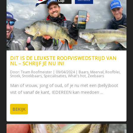
DIT IS DE LEUKSTE ROOFVISWEDSTRIJD VAN
NL – SCHRIJF JE NU IN!
Door:
Team Roofmeister
|
09/04/2024
|
Baars
,
Meerval
,
Roofblei
,
Snoek
,
Snoekbaars
,
Specialisaties
,
What's hot
,
Zeebaars
Man of vrouw, jong of oud, of je nu met een (belly)boot
vist of vanaf de kant, IEDEREEN kan meedoen ...
BEKIJK