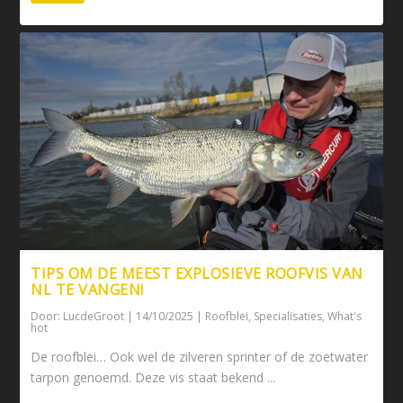
TIPS OM DE MEEST EXPLOSIEVE ROOFVIS VAN
NL TE VANGEN!
Door:
LucdeGroot
|
14/10/2025
|
Roofblei
,
Specialisaties
,
What's
hot
De roofblei… Ook wel de zilveren sprinter of de zoetwater
tarpon genoemd. Deze vis staat bekend ...