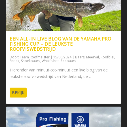
EEN ALL-IN LIVE BLOG VAN DE YAMAHA PRO
FISHING CUP – DE LEUKSTE
ROOFVISWEDSTRIJD
Door:
Team Roofmeister
|
15/06/2024
|
Baars
,
Meerval
,
Roofblei
,
Snoek
,
Snoekbaars
,
What's hot
,
Zeebaars
Hieronder van minuut-tot-minuut een live blog van de
leukste roofviswedstrijd van Nederland, de ...
BEKIJK