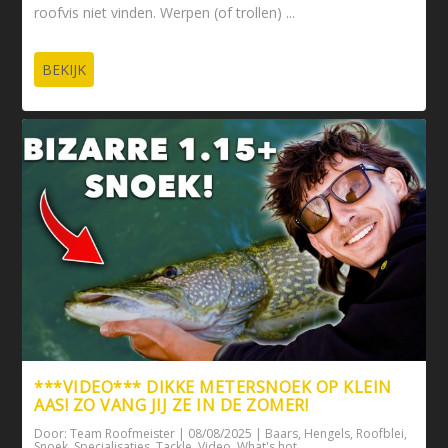
roofvis niet vinden. Werpen (of trollen) ...
BEKIJK
***VIDEO*** DIKKE METERSNOEK OP KLEIN
AAS! ZO VANG JIJ ZE IN DE ZOMER!
Door:
Team Roofmeister
|
08/08/2025
|
Baars
,
Hengels
,
Roofblei
,
Snoek
,
Specialisaties
,
Tackle
,
Video
,
What's hot