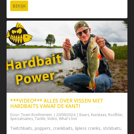
BEKIJK
***VIDEO*** ALLES OVER VISSEN MET
HARDBAITS VANAF DE KANT!
Door:
Team Roofmeister
|
20/09/2024
|
Baars
,
Kunstaas
,
Roofblei
,
Specialisaties
,
Tackle
,
Video
,
What's hot
Twitchbaits, poppers, crankbaits, lipless cranks, stickbaits,