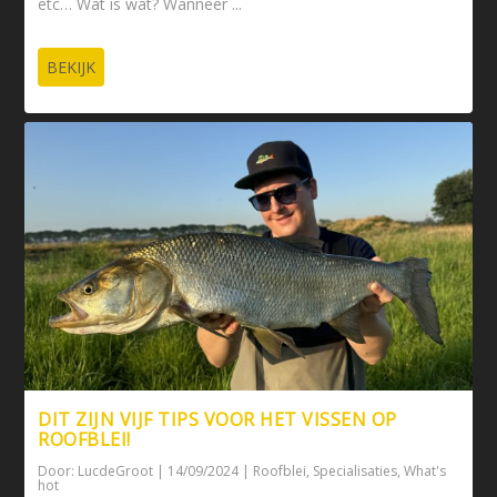
etc… Wat is wat? Wanneer ...
BEKIJK
DIT ZIJN VIJF TIPS VOOR HET VISSEN OP
ROOFBLEI!
Door:
LucdeGroot
|
14/09/2024
|
Roofblei
,
Specialisaties
,
What's
hot