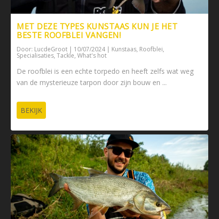
MET DEZE TYPES KUNSTAAS KUN JE HET
BESTE ROOFBLEI VANGEN!
Door:
LucdeGroot
|
10/07/2024
|
Kunstaas
,
Roofblei
,
Specialisaties
,
Tackle
,
What's hot
De roofblei is een echte torpedo en heeft zelfs wat weg
van de mysterieuze tarpon door zijn bouw en ...
BEKIJK