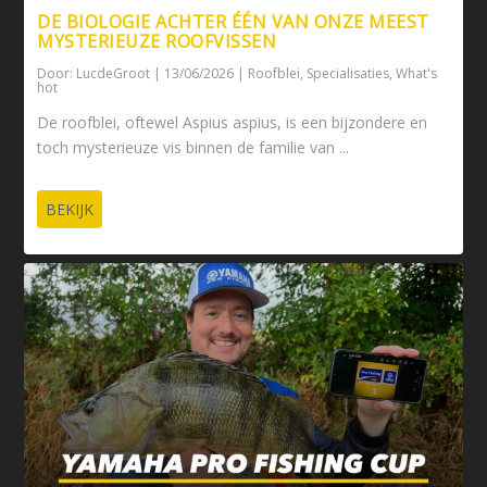
DE BIOLOGIE ACHTER ÉÉN VAN ONZE MEEST
MYSTERIEUZE ROOFVISSEN
Door:
LucdeGroot
|
13/06/2026
|
Roofblei
,
Specialisaties
,
What's
hot
De roofblei, oftewel Aspius aspius, is een bijzondere en
toch mysterieuze vis binnen de familie van ...
BEKIJK