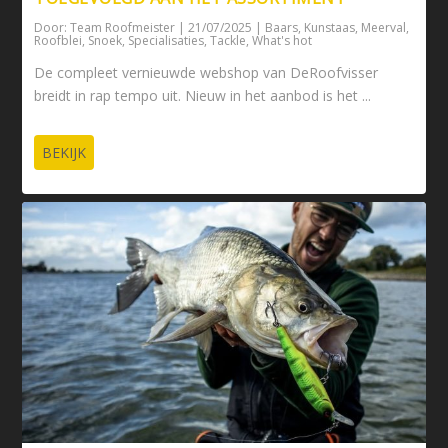
Door:
Team Roofmeister
|
21/07/2025
|
Baars
,
Kunstaas
,
Meerval
,
Roofblei
,
Snoek
,
Specialisaties
,
Tackle
,
What's hot
De compleet vernieuwde webshop van DeRoofvisser
breidt in rap tempo uit. Nieuw in het aanbod is het ...
BEKIJK