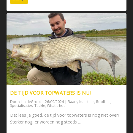
DE TIJD VOOR TOPWATERS IS NU!
Door:
LucdeGroot
|
26/09/2024
|
Baars
,
Kunstaas
,
Roofblei
,
Specialisaties
,
Tackle
,
What's hot
Dat lees je goed, de tijd voor topwaters is nog niet over!
Sterker nog, er worden nog steeds ...