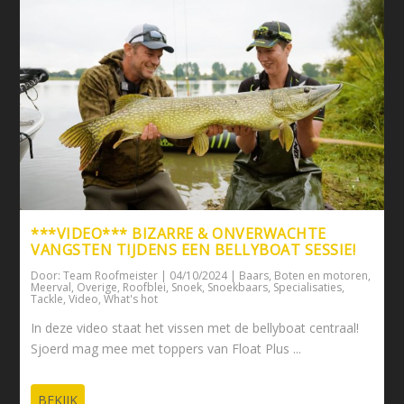
***VIDEO*** BIZARRE & ONVERWACHTE
VANGSTEN TIJDENS EEN BELLYBOAT SESSIE!
Door:
Team Roofmeister
|
04/10/2024
|
Baars
,
Boten en motoren
,
Meerval
,
Overige
,
Roofblei
,
Snoek
,
Snoekbaars
,
Specialisaties
,
Tackle
,
Video
,
What's hot
In deze video staat het vissen met de bellyboat centraal!
Sjoerd mag mee met toppers van Float Plus ...
BEKIJK