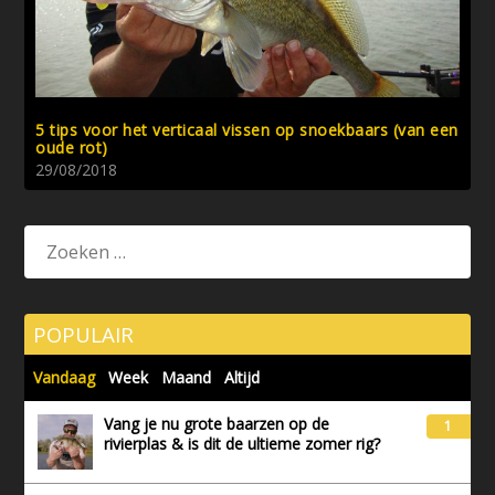
5 tips voor het verticaal vissen op snoekbaars (van een
oude rot)
29/08/2018
POPULAIR
Vandaag
Week
Maand
Altijd
Vang je nu grote baarzen op de
1
rivierplas & is dit de ultieme zomer rig?