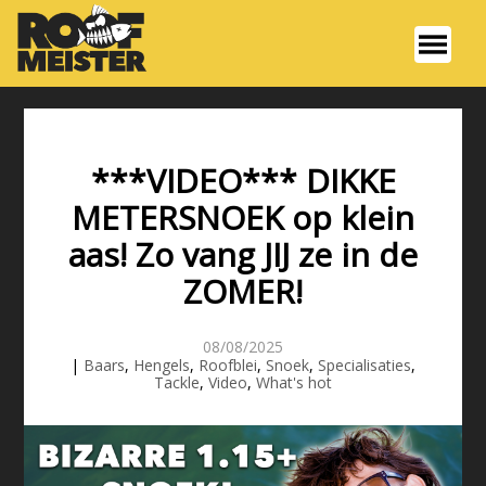
***VIDEO*** DIKKE
METERSNOEK op klein
aas! Zo vang JIJ ze in de
ZOMER!
08/08/2025
|
Baars
,
Hengels
,
Roofblei
,
Snoek
,
Specialisaties
,
Tackle
,
Video
,
What's hot