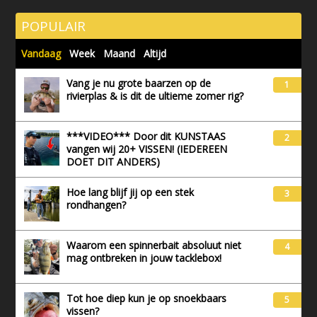
POPULAIR
Vandaag
Week
Maand
Altijd
Vang je nu grote baarzen op de
1
rivierplas & is dit de ultieme zomer rig?
***VIDEO*** Door dit KUNSTAAS
2
vangen wij 20+ VISSEN! (IEDEREEN
DOET DIT ANDERS)
Hoe lang blijf jij op een stek
3
rondhangen?
Waarom een spinnerbait absoluut niet
4
mag ontbreken in jouw tacklebox!
Tot hoe diep kun je op snoekbaars
5
vissen?