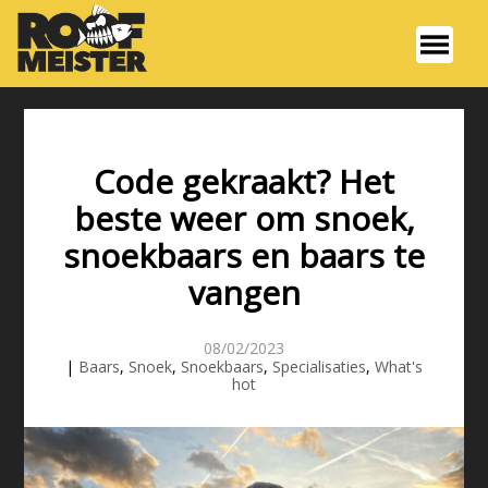
Code gekraakt? Het
beste weer om snoek,
snoekbaars en baars te
vangen
08/02/2023
|
Baars
,
Snoek
,
Snoekbaars
,
Specialisaties
,
What's
hot