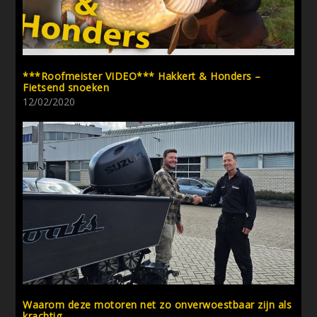
***Roofmeister VIDEO*** Hakkert & Honders –
Fietsend snoeken
12/02/2020
Waarom deze motoren net zo onverwoestbaar zijn als
krachtig