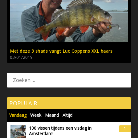
Met deze 3 shads vangt Luc Coppens XXL baars
03/01/2019
POPULAIR
Vandaag
Week
Maand
Altijd
100 vissen tijdens een visdag in
1
Amsterdam!