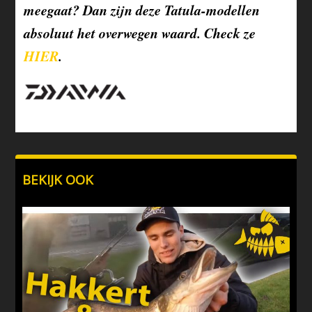
meegaat? Dan zijn deze Tatula-modellen
absoluut het overwegen waard. Check ze
HIER
.
BEKIJK OOK