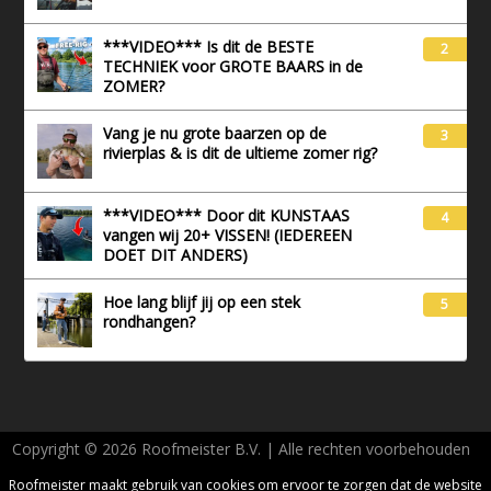
***VIDEO*** Is dit de BESTE
2
TECHNIEK voor GROTE BAARS in de
ZOMER?
Vang je nu grote baarzen op de
3
rivierplas & is dit de ultieme zomer rig?
***VIDEO*** Door dit KUNSTAAS
4
vangen wij 20+ VISSEN! (IEDEREEN
DOET DIT ANDERS)
Hoe lang blijf jij op een stek
5
rondhangen?
Copyright © 2026 Roofmeister B.V. | Alle rechten voorbehouden
AVG - Privacy
Roofmeister maakt gebruik van cookies om ervoor te zorgen dat de website