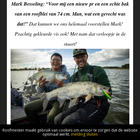
Mark Besseling: “Voor mij een nieuw pr en een echte bak
van een roofblei van 74 cm. Man, wat een gevecht was
dat!”
Dat kunnen we ons helemaal voorstellen Mark!
Prachtig gekleurde vis ook! Met nam dat verloopje in de
staart!
Roofmeister maakt gebruik van cookies om ervoor te zorgen dat de website
optimaal werkt.
melding sluiten
Els Vanb: “Samen met Savage Rob en Lennert Bollyn