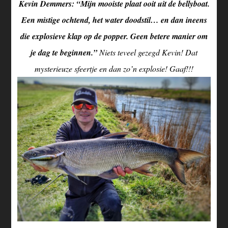
Kevin Demmers: “Mijn mooiste plaat ooit uit de bellyboat.
Een mistige ochtend, het water doodstil… en dan ineens
die explosieve klap op de popper. Geen betere manier om
je dag te beginnen.”
Niets teveel gezegd Kevin! Dat
mysterieuze sfeertje en dan zo’n explosie! Gaaf!!!