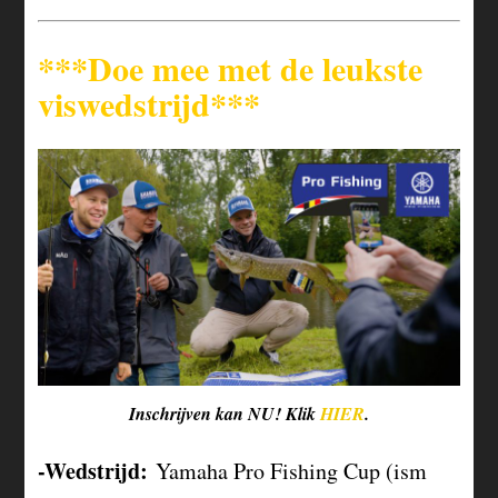
***Doe mee met de leukste
viswedstrijd***
Inschrijven kan NU! Klik
HIER
.
-Wedstrijd:
Yamaha Pro Fishing Cup (ism