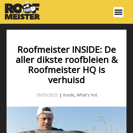
Roofmeister INSIDE: De
aller dikste roofbleien &
Roofmeister HQ is
verhuisd
19/05/2025
|
Inside
,
What's hot