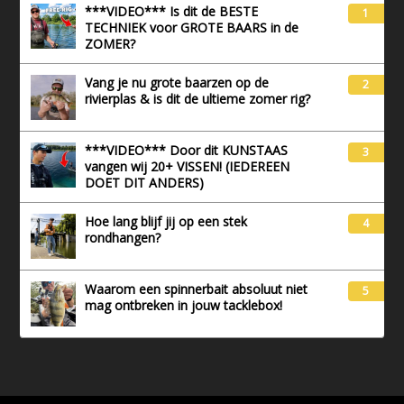
***VIDEO*** Is dit de BESTE
1
TECHNIEK voor GROTE BAARS in de
ZOMER?
Vang je nu grote baarzen op de
2
rivierplas & is dit de ultieme zomer rig?
***VIDEO*** Door dit KUNSTAAS
3
vangen wij 20+ VISSEN! (IEDEREEN
DOET DIT ANDERS)
Hoe lang blijf jij op een stek
4
rondhangen?
Waarom een spinnerbait absoluut niet
5
mag ontbreken in jouw tacklebox!