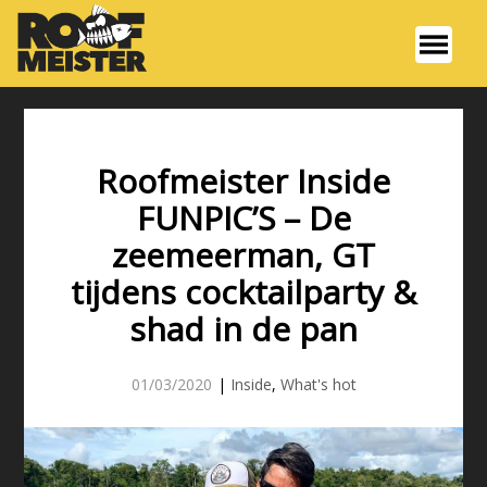
Roofmeister Inside
FUNPIC’S – De
zeemeerman, GT
tijdens cocktailparty &
shad in de pan
01/03/2020
|
Inside
,
What's hot