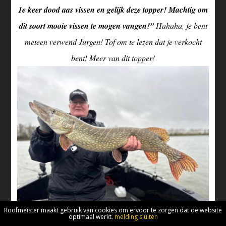
1e keer dood aas vissen en gelijk deze topper! Machtig om
dit soort mooie vissen te mogen vangen!”
Hahaha, je bent
meteen verwend Jurgen! Tof om te lezen dat je verkocht
bent! Meer van dit topper!
Roofmeister maakt gebruik van cookies om ervoor te zorgen dat de website
optimaal werkt.
melding sluiten
Rob Asbroek: “Een dagje snoekbaarzen op de IJssel en