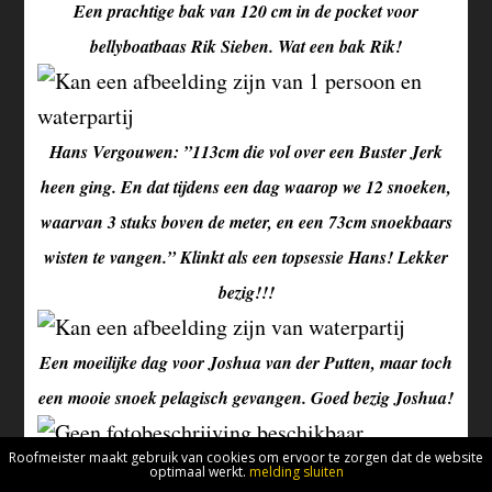
Een prachtige bak van 120 cm in de pocket voor
bellyboatbaas Rik Sieben. Wat een bak Rik!
Hans Vergouwen: ”113cm die vol over een Buster Jerk
heen ging. En dat tijdens een dag waarop we 12 snoeken,
waarvan 3 stuks boven de meter, en een 73cm snoekbaars
wisten te vangen.” Klinkt als een topsessie Hans! Lekker
bezig!!!
Een moeilijke dag voor Joshua van der Putten, maar toch
een mooie snoek pelagisch gevangen. Goed bezig Joshua!
Roofmeister maakt gebruik van cookies om ervoor te zorgen dat de website
Jimmy Vandekerckhove met een heel bijzondere baars. Tel
optimaal werkt.
melding sluiten