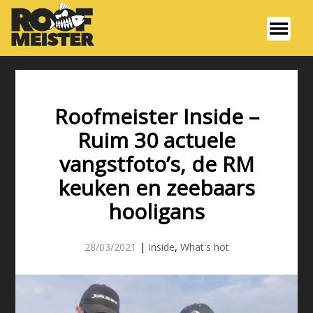
Roofmeister Inside –
Ruim 30 actuele
vangstfoto’s, de RM
keuken en zeebaars
hooligans
28/03/2021
|
Inside
,
What's hot