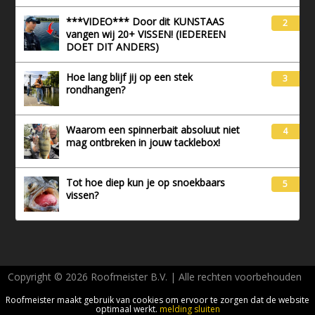
***VIDEO*** Door dit KUNSTAAS
2
vangen wij 20+ VISSEN! (IEDEREEN
DOET DIT ANDERS)
Hoe lang blijf jij op een stek
3
rondhangen?
Waarom een spinnerbait absoluut niet
4
mag ontbreken in jouw tacklebox!
Tot hoe diep kun je op snoekbaars
5
vissen?
Copyright © 2026 Roofmeister B.V. | Alle rechten voorbehouden
AVG - Privacy
Roofmeister maakt gebruik van cookies om ervoor te zorgen dat de website
optimaal werkt.
melding sluiten