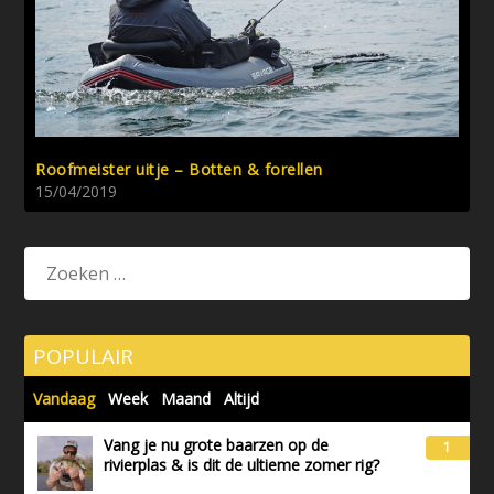
Roofmeister uitje – Botten & forellen
15/04/2019
POPULAIR
Vandaag
Week
Maand
Altijd
Vang je nu grote baarzen op de
1
rivierplas & is dit de ultieme zomer rig?