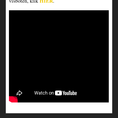
HIER
visboten, klik
.