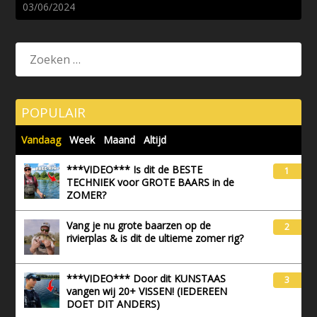
03/06/2024
POPULAIR
Vandaag
Week
Maand
Altijd
***VIDEO*** Is dit de BESTE
1
TECHNIEK voor GROTE BAARS in de
ZOMER?
Vang je nu grote baarzen op de
2
rivierplas & is dit de ultieme zomer rig?
***VIDEO*** Door dit KUNSTAAS
3
vangen wij 20+ VISSEN! (IEDEREEN
DOET DIT ANDERS)