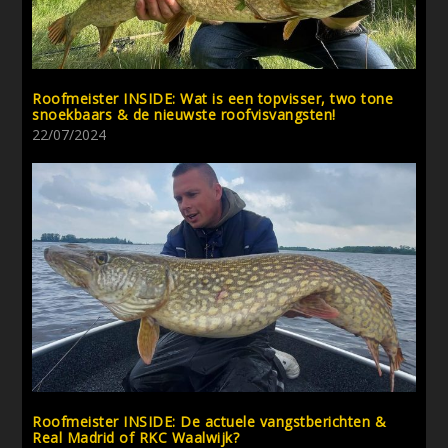
Roofmeister INSIDE: Wat is een topvisser, two tone
snoekbaars & de nieuwste roofvisvangsten!
22/07/2024
Roofmeister INSIDE: De actuele vangstberichten &
Real Madrid of RKC Waalwijk?