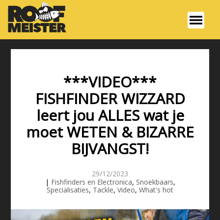
***VIDEO***
FISHFINDER WIZZARD
leert jou ALLES wat je
moet WETEN & BIZARRE
BIJVANGST!
29/12/2023
|
Fishfinders en Electronica
,
Snoekbaars
,
Specialisaties
,
Tackle
,
Video
,
What's hot