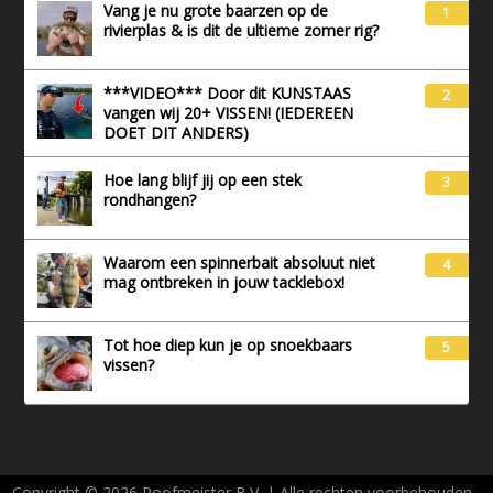
Vang je nu grote baarzen op de
1
rivierplas & is dit de ultieme zomer rig?
***VIDEO*** Door dit KUNSTAAS
2
vangen wij 20+ VISSEN! (IEDEREEN
DOET DIT ANDERS)
Hoe lang blijf jij op een stek
3
rondhangen?
Waarom een spinnerbait absoluut niet
4
mag ontbreken in jouw tacklebox!
Tot hoe diep kun je op snoekbaars
5
vissen?
Copyright © 2026 Roofmeister B.V. | Alle rechten voorbehouden