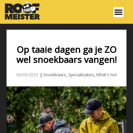
Op taaie dagen ga je ZO
wel snoekbaars vangen!
06/09/2025
|
Snoekbaars
,
Specialisaties
,
What's hot