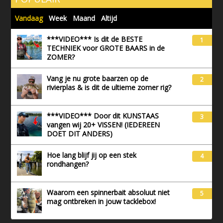
Vandaag
Week
Maand
Altijd
***VIDEO*** Is dit de BESTE
1
TECHNIEK voor GROTE BAARS in de
ZOMER?
Vang je nu grote baarzen op de
2
rivierplas & is dit de ultieme zomer rig?
***VIDEO*** Door dit KUNSTAAS
3
vangen wij 20+ VISSEN! (IEDEREEN
DOET DIT ANDERS)
Hoe lang blijf jij op een stek
4
rondhangen?
Waarom een spinnerbait absoluut niet
5
mag ontbreken in jouw tacklebox!