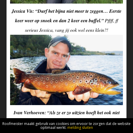
Jessica Vis: “Durf het bijna niet meer te zeggen… Eerste
keer weer op snoek en dan 2 keer een buffel.”
Pffff, ff
serieus Jessica, vang jij ook wel eens klein?!
Ivan Verhoeven: “Als ze er zo uitzien hoeft het ook niet
groot te zijn, groeten vanuit Noorwegen!”
Een schilderij
Roofmeister maakt gebruik van cookies om ervoor te zorgen dat de website
optimaal werkt.
melding sluiten
Ivan. Wauw!