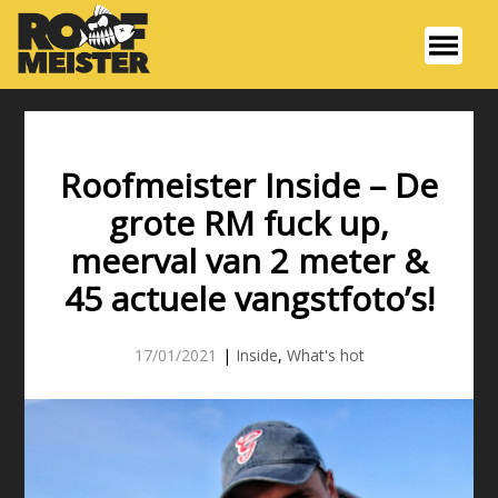
Roofmeister Inside – De
grote RM fuck up,
meerval van 2 meter &
45 actuele vangstfoto’s!
17/01/2021
|
Inside
,
What's hot