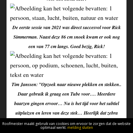
De eerste sessie van 2021 was direct succesvol voor Rick
Simmerman. Naast deze 86 cm snoek kwam er ook nog
een van 77 cm langs. Goed bezig, Rick!
Tim Janssen: ”Opzoek naar nieuwe plekken en stekken..
Daar gebruik ik graag een Tube voor…. Meerdere
baarzen gingen ervoor… Nu is het tijd voor het subtiel
uitpluizen en leren van deze stek… Heerlijk dat zebra
spelletje” Gaaf Tim, en hele mooie foto ook!
Roofmeister maakt gebruik van cookies om ervoor te zorgen dat de website
optimaal werkt.
melding sluiten