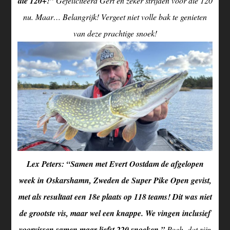
die 120+!”
Gefeliciteerd Gert en zeker strijden voor die 120
nu. Maar… Belangrijk! Vergeet niet volle bak te genieten
van deze prachtige snoek!
Lex Peters: “Samen met Evert Oostdam de afgelopen
week in Oskarshamn, Zweden de Super Pike Open gevist,
met als resultaat een 18e plaats op 118 teams! Dit was niet
de grootste vis, maar wel een knappe. We vingen inclusief
voorvissen samen maar liefst 220 snoeken.”
Poeh, dat zijn