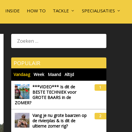
INSIDE
HOW TO
TACKLE
SPECIALISATIES
POPULAIR
Vandaag
Week
Maand
Altijd
***VIDEO*** Is dit de
1
BESTE TECHNIEK voor
GROTE BAARS in de
ZOMER?
Vang je nu grote baarzen op
2
de rivierplas & is dit de
ultieme zomer rig?