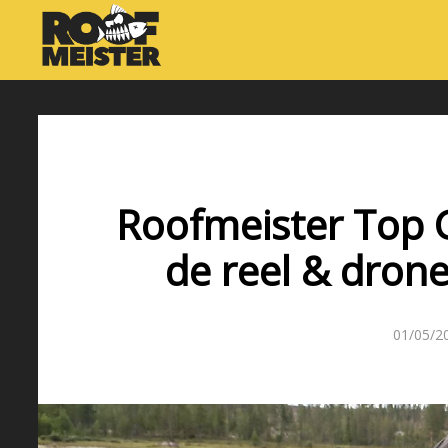
Roofmeister Top 
de reel & dron
01/05/2