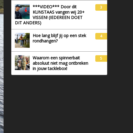
***VIDEO*** Door dit
3
KUNSTAAS vangen wij 20+
VISSEN! (IEDEREEN DOET
DIT ANDERS)
Hoe lang blijf jij op een stek
4
rondhangen?
Waarom een spinnerbait
5
absoluut niet mag ontbreken
in jouw tacklebox!