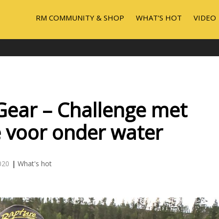
RM COMMUNITY & SHOP
WHAT’S HOT
VIDEO
Gear – Challenge met
e voor onder water
020
|
What's hot