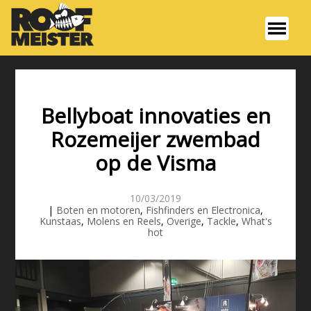
Bellyboat innovaties en
Rozemeijer zwembad
op de Visma
10/03/2019
|
Boten en motoren
,
Fishfinders en Electronica
,
Kunstaas
,
Molens en Reels
,
Overige
,
Tackle
,
What's
hot