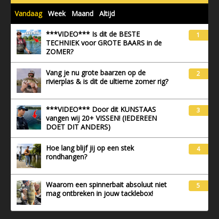
Vandaag
Week
Maand
Altijd
***VIDEO*** Is dit de BESTE
1
TECHNIEK voor GROTE BAARS in de
ZOMER?
Vang je nu grote baarzen op de
2
rivierplas & is dit de ultieme zomer rig?
***VIDEO*** Door dit KUNSTAAS
3
vangen wij 20+ VISSEN! (IEDEREEN
DOET DIT ANDERS)
Hoe lang blijf jij op een stek
4
rondhangen?
Waarom een spinnerbait absoluut niet
5
mag ontbreken in jouw tacklebox!