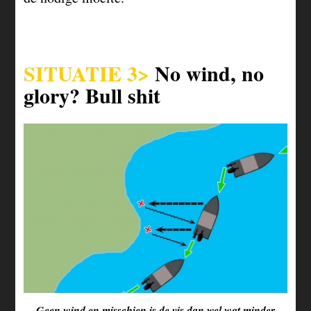
SITUATIE 3>
No wind, no
glory? Bull shit
Geen wind en misschien is de vis dan wel wat minder