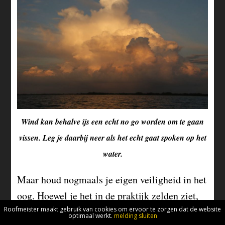
Wind kan behalve ijs een echt no go worden om te gaan
vissen. Leg je daarbij neer als het echt gaat spoken op het
water.
Maar houd nogmaals je eigen veiligheid in het
oog. Hoewel je het in de praktijk zelden ziet,
is het dragen van een reddingsvest nu echt niet
Roofmeister maakt gebruik van cookies om ervoor te zorgen dat de website
optimaal werkt.
melding sluiten