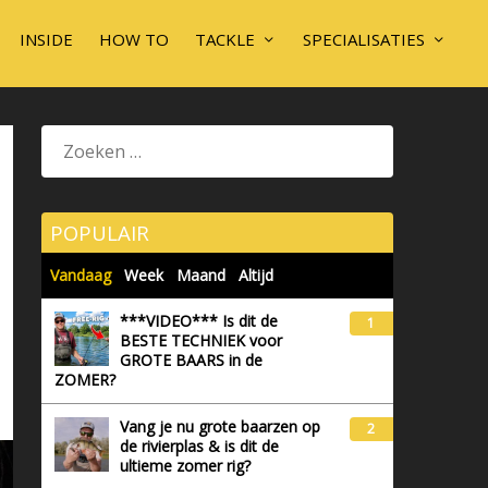
INSIDE
HOW TO
TACKLE
SPECIALISATIES
POPULAIR
Vandaag
Week
Maand
Altijd
***VIDEO*** Is dit de
1
BESTE TECHNIEK voor
GROTE BAARS in de
ZOMER?
Vang je nu grote baarzen op
2
de rivierplas & is dit de
ultieme zomer rig?