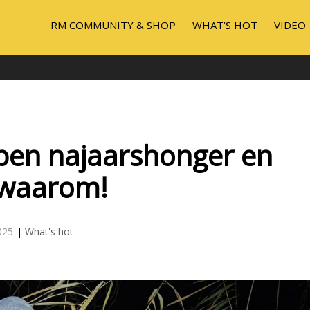
RM COMMUNITY & SHOP
WHAT’S HOT
VIDEO
ben najaarshonger en
s waarom!
025
|
What's hot