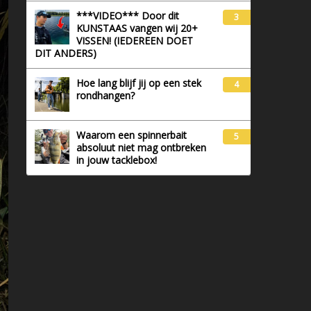
***VIDEO*** Door dit
3
KUNSTAAS vangen wij 20+
VISSEN! (IEDEREEN DOET
DIT ANDERS)
Hoe lang blijf jij op een stek
4
rondhangen?
Waarom een spinnerbait
5
absoluut niet mag ontbreken
in jouw tacklebox!