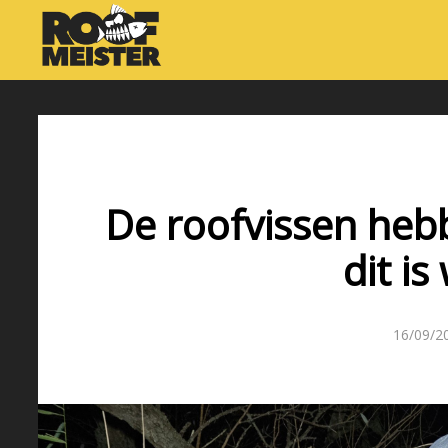
De roofvissen heb
dit i
16/09/2