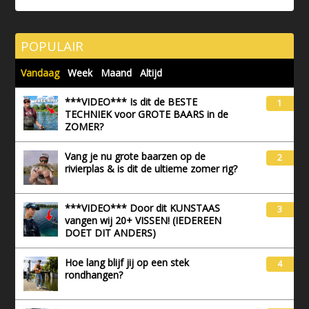
POPULAIR
Vandaag
Week
Maand
Altijd
***VIDEO*** Is dit de BESTE
1
TECHNIEK voor GROTE BAARS in de
ZOMER?
Vang je nu grote baarzen op de
2
rivierplas & is dit de ultieme zomer rig?
***VIDEO*** Door dit KUNSTAAS
3
vangen wij 20+ VISSEN! (IEDEREEN
DOET DIT ANDERS)
Hoe lang blijf jij op een stek
4
rondhangen?