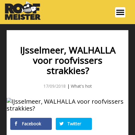
IJsselmeer, WALHALLA
voor roofvissers
strakkies?
17/09/2018
|
What's hot
Facebook
Twitter