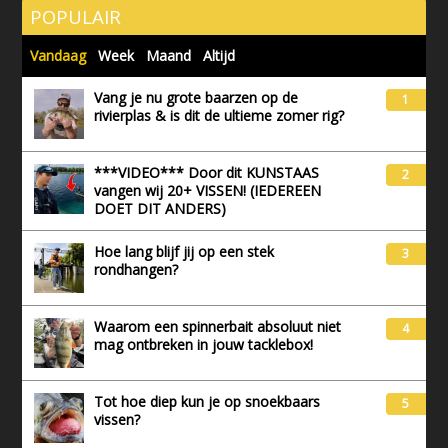
POPULAIR
Vandaag
Week
Maand
Altijd
Vang je nu grote baarzen op de
1
rivierplas & is dit de ultieme zomer rig?
***VIDEO*** Door dit KUNSTAAS
2
vangen wij 20+ VISSEN! (IEDEREEN
DOET DIT ANDERS)
Hoe lang blijf jij op een stek
3
rondhangen?
Waarom een spinnerbait absoluut niet
4
mag ontbreken in jouw tacklebox!
Tot hoe diep kun je op snoekbaars
5
vissen?