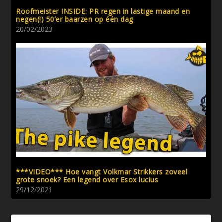
Roofmeister INSIDE: PR regen in lastige maand en
negen(!) 50’er baarzen op één dag
20/02/2023
***VIDEO*** Hoe vangt Volkmar Strikkers zoveel
grote snoek? Een legend over Esox lucius
29/12/2021