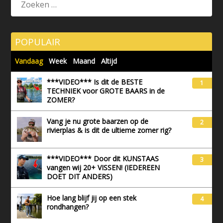
POPULAIR
Vandaag
Week
Maand
Altijd
***VIDEO*** Is dit de BESTE
1
TECHNIEK voor GROTE BAARS in de
ZOMER?
Vang je nu grote baarzen op de
2
rivierplas & is dit de ultieme zomer rig?
***VIDEO*** Door dit KUNSTAAS
3
vangen wij 20+ VISSEN! (IEDEREEN
DOET DIT ANDERS)
Hoe lang blijf jij op een stek
4
rondhangen?