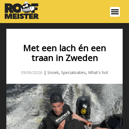
Met een lach én een
traan in Zweden
09/06/2026
|
Snoek
,
Specialisaties
,
What's hot