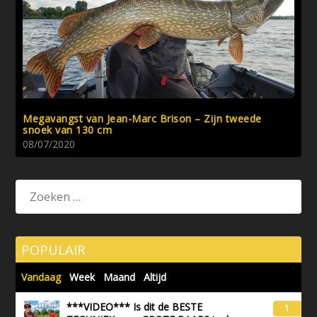
Megavangst van Jean-Marc Brison – Zijn tweede
snoek van 130 cm
08/07/2020
POPULAIR
Vandaag
Week
Maand
Altijd
***VIDEO*** Is dit de BESTE
1