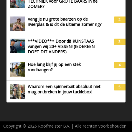
TECHNIEK voor GROTE BAARS in de
ZOMER?
Vang je nu grote baarzen op de
2
rivierplas & is dit de ultieme zomer rig?
***VIDEO*** Door dit KUNSTAAS
3
vangen wij 20+ VISSEN! (IEDEREEN
DOET DIT ANDERS)
Hoe lang blijf jij op een stek
4
rondhangen?
Waarom een spinnerbait absoluut niet
5
mag ontbreken in jouw tacklebox!
Copyright © 2026 Roofmeister B.V. | Alle rechten voorbehouden