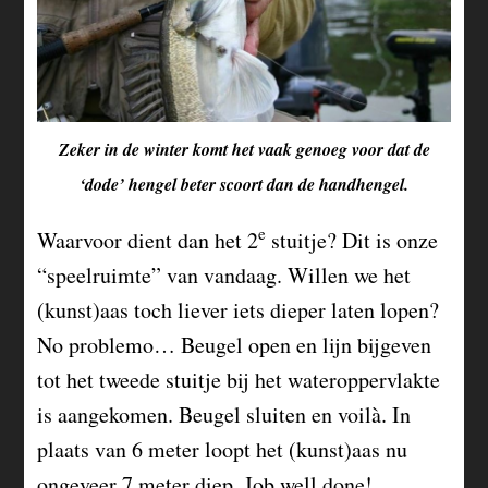
Zeker in de winter komt het vaak genoeg voor dat de
‘dode’ hengel beter scoort dan de handhengel.
e
Waarvoor dient dan het 2
stuitje? Dit is onze
“speelruimte” van vandaag. Willen we het
(kunst)aas toch liever iets dieper laten lopen?
No problemo… Beugel open en lijn bijgeven
tot het tweede stuitje bij het wateroppervlakte
is aangekomen. Beugel sluiten en voilà. In
plaats van 6 meter loopt het (kunst)aas nu
ongeveer 7 meter diep. Job well done!