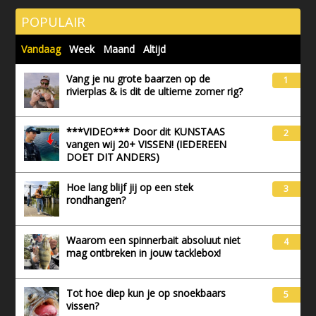
POPULAIR
Vandaag
Week
Maand
Altijd
Vang je nu grote baarzen op de
1
rivierplas & is dit de ultieme zomer rig?
***VIDEO*** Door dit KUNSTAAS
2
vangen wij 20+ VISSEN! (IEDEREEN
DOET DIT ANDERS)
Hoe lang blijf jij op een stek
3
rondhangen?
Waarom een spinnerbait absoluut niet
4
mag ontbreken in jouw tacklebox!
Tot hoe diep kun je op snoekbaars
5
vissen?