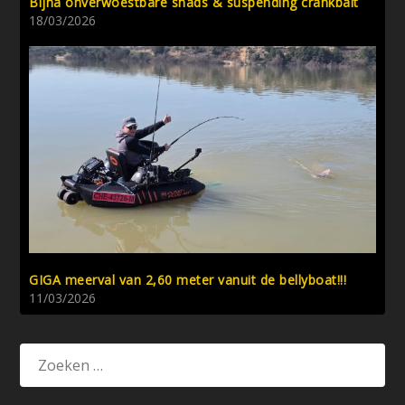
Bijna onverwoestbare shads & suspending crankbait
18/03/2026
GIGA meerval van 2,60 meter vanuit de bellyboat!!!
11/03/2026