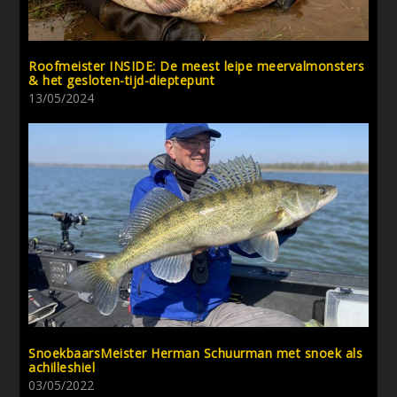
Roofmeister INSIDE: De meest leipe meervalmonsters
& het gesloten-tijd-dieptepunt
13/05/2024
SnoekbaarsMeister Herman Schuurman met snoek als
achilleshiel
03/05/2022