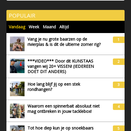
POPULAIR
Vandaag
Week
Maand
Altijd
Vang je nu grote baarzen op de
1
rivierplas & is dit de ultieme zomer rig?
***VIDEO*** Door dit KUNSTAAS
2
vangen wij 20+ VISSEN! (IEDEREEN
DOET DIT ANDERS)
Hoe lang blijf jij op een stek
3
rondhangen?
Waarom een spinnerbait absoluut niet
4
mag ontbreken in jouw tacklebox!
Tot hoe diep kun je op snoekbaars
5