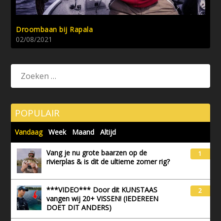
Droombaan bij Rapala
02/08/2021
POPULAIR
Vandaag
Week
Maand
Altijd
Vang je nu grote baarzen op de
1
rivierplas & is dit de ultieme zomer rig?
***VIDEO*** Door dit KUNSTAAS
2
vangen wij 20+ VISSEN! (IEDEREEN
DOET DIT ANDERS)