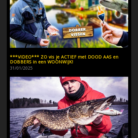
***VIDEO*** ZO vis je ACTIEF met DOOD AAS en
DOBBERS in een WOONWIJK!
31/01/2025