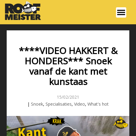
****VIDEO HAKKERT &
HONDERS*** Snoek
vanaf de kant met
kunstaas
15/02/2021
|
Snoek
,
Specialisaties
,
Video
,
What's hot