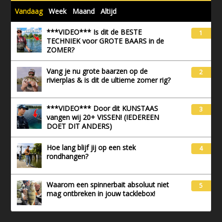
Vandaag
Week
Maand
Altijd
***VIDEO*** Is dit de BESTE
1
TECHNIEK voor GROTE BAARS in de
ZOMER?
Vang je nu grote baarzen op de
2
rivierplas & is dit de ultieme zomer rig?
***VIDEO*** Door dit KUNSTAAS
3
vangen wij 20+ VISSEN! (IEDEREEN
DOET DIT ANDERS)
Hoe lang blijf jij op een stek
4
rondhangen?
Waarom een spinnerbait absoluut niet
5
mag ontbreken in jouw tacklebox!