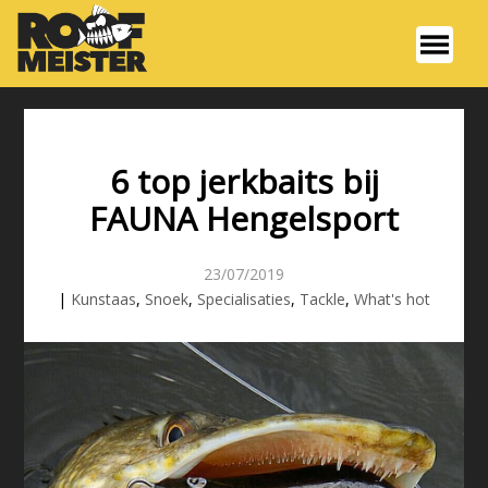
6 top jerkbaits bij
FAUNA Hengelsport
23/07/2019
|
Kunstaas
,
Snoek
,
Specialisaties
,
Tackle
,
What's hot