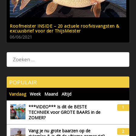
Roofmeister INSIDE – 20 actuele roofvisvangsten &
excuusbrief voor der ThijsMeister
06/06/2021
POPULAIR
Vandaag
Week
Maand
Altijd
***VIDEO*** Is dit de BESTE
1
TECHNIEK voor GROTE BAARS in de
ZOMER?
Vang je nu grote baarzen op de
2