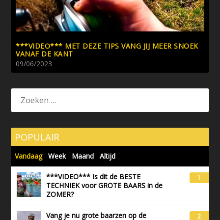
***VIDEO*** MET DEZE TIPS VANG JIJ MEER SNOEK
VANAF DE KANT
09/06/2023
POPULAIR
Vandaag
Week
Maand
Altijd
***VIDEO*** Is dit de BESTE
1
TECHNIEK voor GROTE BAARS in de
ZOMER?
Vang je nu grote baarzen op de
2