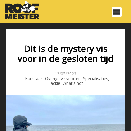
Dit is de mystery vis
voor in de gesloten tijd
12/05/2023
|
Kunstaas
,
Overige vissoorten
,
Specialisaties
,
Tackle
,
What's hot