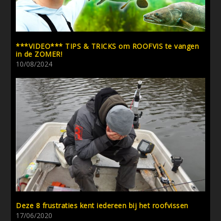
***VIDEO*** TIPS & TRICKS om ROOFVIS te vangen
in de ZOMER!
10/08/2024
Deze 8 frustraties kent iedereen bij het roofvissen
17/06/2020