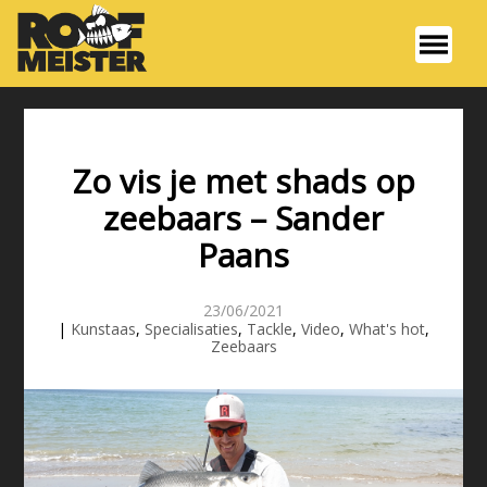
Zo vis je met shads op
zeebaars – Sander
Paans
23/06/2021
|
Kunstaas
,
Specialisaties
,
Tackle
,
Video
,
What's hot
,
Zeebaars