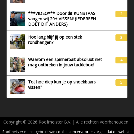
***VIDEO*** Door dit KUNSTAAS
2
vangen wij 20+ VISSEN! (IEDEREEN
DOET DIT ANDERS)
Hoe lang blijf jij op een stek
3
rondhangen?
Waarom een spinnerbait absoluut niet
4
mag ontbreken in jouw tacklebox!
Tot hoe diep kun je op snoekbaars
5
vissen?
Copyright © 2026 Roofmeister B.V. | Alle rechten voorbehouden
AVG - Privacy
Roofmeister maakt gebruik van cookies om ervoor te zorgen dat de website