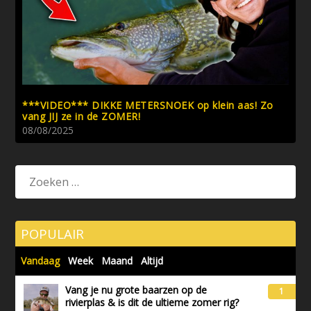
***VIDEO*** DIKKE METERSNOEK op klein aas! Zo
vang JIJ ze in de ZOMER!
08/08/2025
POPULAIR
Vandaag
Week
Maand
Altijd
Vang je nu grote baarzen op de
1
rivierplas & is dit de ultieme zomer rig?