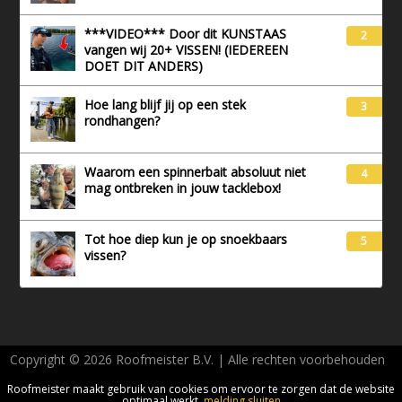
***VIDEO*** Door dit KUNSTAAS
2
vangen wij 20+ VISSEN! (IEDEREEN
DOET DIT ANDERS)
Hoe lang blijf jij op een stek
3
rondhangen?
Waarom een spinnerbait absoluut niet
4
mag ontbreken in jouw tacklebox!
Tot hoe diep kun je op snoekbaars
5
vissen?
Copyright © 2026 Roofmeister B.V. | Alle rechten voorbehouden
AVG - Privacy
Roofmeister maakt gebruik van cookies om ervoor te zorgen dat de website
optimaal werkt.
melding sluiten