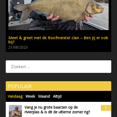
Meet & greet met de Roofmeister clan – Ben jij er ook
bij?
21/08/2023
POPULAIR
Vandaag
Week
Maand
Altijd
Vang je nu grote baarzen op de
1
rivierplas & is dit de ultieme zomer rig?