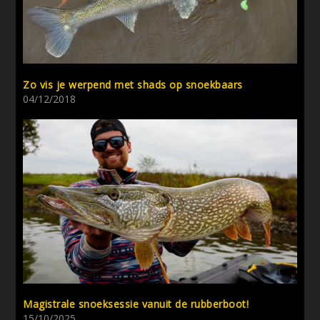
Zo vis je werpend met shads op snoekbaars
04/12/2018
Magistrale snoeksessie vanuit de rubberboot!
15/10/2025