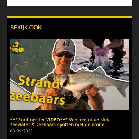
BEKIJK OOK
***Roofmeister VIDEO*** Wie neemt de slok
zeewater & zeebaars spotten met de drone
03/09/2021