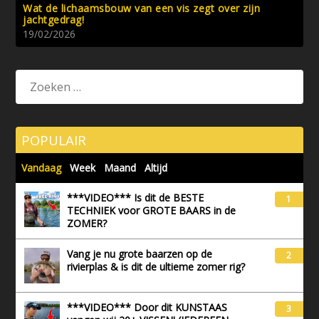
Wat de lichaamsbouw van een vis zegt over zijn
jachtgedrag!
19/02/2026
POPULAIR
Vandaag
Week
Maand
Altijd
***VIDEO*** Is dit de BESTE
1
TECHNIEK voor GROTE BAARS in de
ZOMER?
Vang je nu grote baarzen op de
2
rivierplas & is dit de ultieme zomer rig?
***VIDEO*** Door dit KUNSTAAS
3