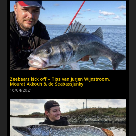
Zeebaars kick off – Tips van Jurjen Wijnstroom,
Mourat Akkouh & de SeabassJunky
16/04/2021