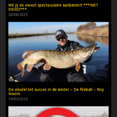
Wil jij de meest spectaculaire aanbeten?! ***MET
VIDEO***
20/08/2025
De sleutel tot succes in de winter – De fireball – Roy
Noom
19/03/2019