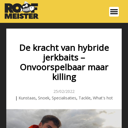
De kracht van hybride
jerkbaits –
Onvoorspelbaar maar
killing
25/02/2022
|
Kunstaas
,
Snoek
,
Specialisaties
,
Tackle
,
What's hot