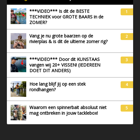
***VIDEO*** Is dit de BESTE
1
TECHNIEK voor GROTE BAARS in de
ZOMER?
Vang je nu grote baarzen op de
2
rivierplas & is dit de ultieme zomer rig?
***VIDEO*** Door dit KUNSTAAS
3
vangen wij 20+ VISSEN! (IEDEREEN
DOET DIT ANDERS)
Hoe lang blijf jij op een stek
4
rondhangen?
Waarom een spinnerbait absoluut niet
5
mag ontbreken in jouw tacklebox!