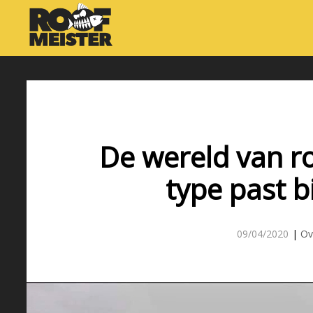
De wereld van ro
type past bi
09/04/2020
|
Ov