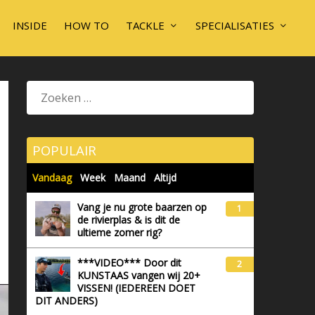
INSIDE
HOW TO
TACKLE
SPECIALISATIES
POPULAIR
Vandaag
Week
Maand
Altijd
Vang je nu grote baarzen op
1
de rivierplas & is dit de
ultieme zomer rig?
***VIDEO*** Door dit
2
KUNSTAAS vangen wij 20+
VISSEN! (IEDEREEN DOET
DIT ANDERS)