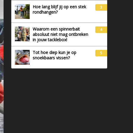
Hoe lang blijf jij op een stek
3
rondhangen?
Waarom een spinnerbait
4
absoluut niet mag ontbreken
in jouw tacklebox!
Tot hoe diep kun je op
5
snoekbaars vissen?