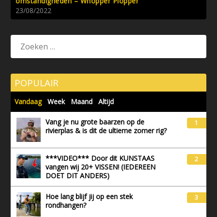
omstandigheden – Whopper Plopper
23/08/2022
POPULAIR
Vandaag
Week
Maand
Altijd
Vang je nu grote baarzen op de
1
rivierplas & is dit de ultieme zomer rig?
***VIDEO*** Door dit KUNSTAAS
2
vangen wij 20+ VISSEN! (IEDEREEN
DOET DIT ANDERS)
Hoe lang blijf jij op een stek
3
rondhangen?