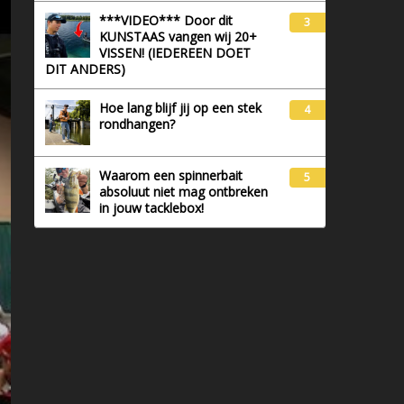
***VIDEO*** Door dit
3
KUNSTAAS vangen wij 20+
VISSEN! (IEDEREEN DOET
DIT ANDERS)
Hoe lang blijf jij op een stek
4
rondhangen?
Waarom een spinnerbait
5
absoluut niet mag ontbreken
in jouw tacklebox!