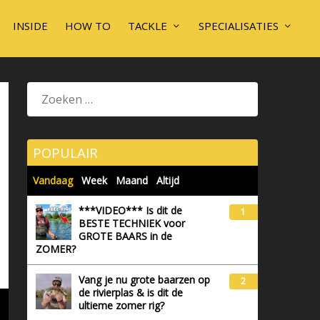
INSIDE
HOW TO
TACKLE
SPECIALISATIES
POPULAIR
Vandaag
Week
Maand
Altijd
***VIDEO*** Is dit de
1
BESTE TECHNIEK voor
GROTE BAARS in de
ZOMER?
Vang je nu grote baarzen op
2
de rivierplas & is dit de
ultieme zomer rig?