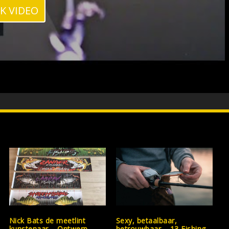
JK VIDEO
Nick Bats de meetlint
Sexy, betaalbaar,
kunstenaar – Ontwerp
betrouwbaar – 13 Fishing