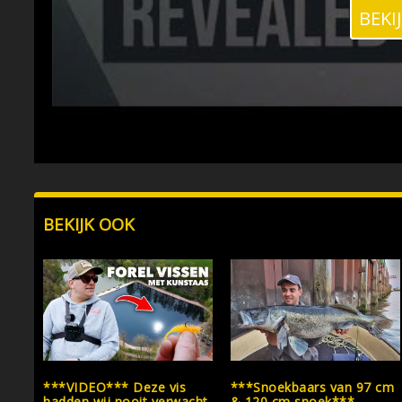
BEKI
BEKIJK OOK
***VIDEO*** Deze vis
***Snoekbaars van 97 cm
hadden wij nooit verwacht
& 120 cm snoek***