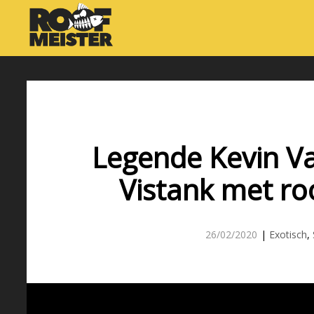
Legende Kevin V
Vistank met ro
26/02/2020
|
Exotisch
,