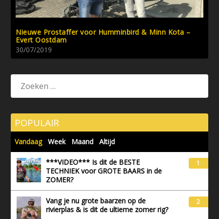
Nieuwe Prostaffer voor Humminbird & Minn Kota –
Evert Oostdam
30/07/2019
POPULAIR
Vandaag
Week
Maand
Altijd
***VIDEO*** Is dit de BESTE
1
TECHNIEK voor GROTE BAARS in de
ZOMER?
Vang je nu grote baarzen op de
2
rivierplas & is dit de ultieme zomer rig?