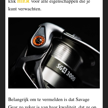
HIER
klik
voor alle eigenschappen die je
kunt verwachten.
Belangrijk om te vermelden is dat Savage
Gear zo zeker is van haar kwaliteit, dat ze op