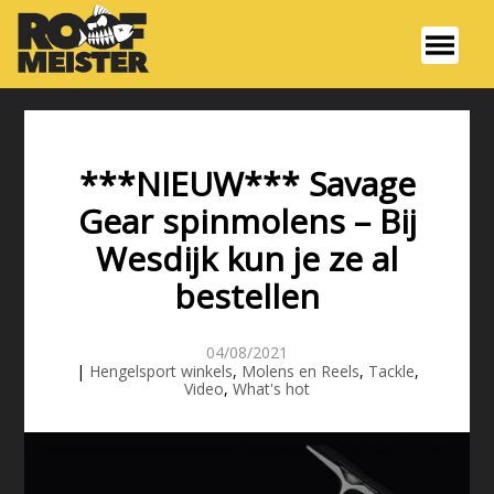
***NIEUW*** Savage
Gear spinmolens – Bij
Wesdijk kun je ze al
bestellen
04/08/2021
|
Hengelsport winkels
,
Molens en Reels
,
Tackle
,
Video
,
What's hot