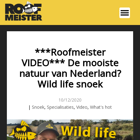
***Roofmeister
VIDEO*** De mooiste
natuur van Nederland?
Wild life snoek
10/12/2020
|
Snoek
,
Specialisaties
,
Video
,
What's hot