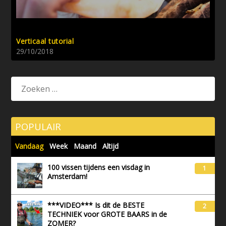
Verticaal tutorial
29/10/2018
POPULAIR
Vandaag
Week
Maand
Altijd
100 vissen tijdens een visdag in
1
Amsterdam!
***VIDEO*** Is dit de BESTE
2
TECHNIEK voor GROTE BAARS in de
ZOMER?