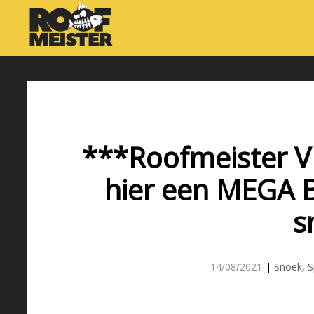
***Roofmeister V
hier een MEGA 
s
14/08/2021
|
Snoek
,
S