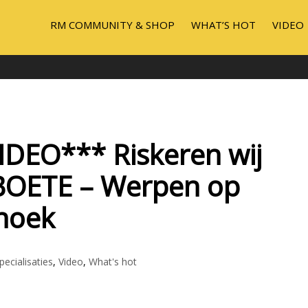
RM COMMUNITY & SHOP
WHAT’S HOT
VIDEO
IDEO*** Riskeren wij
BOETE – Werpen op
noek
pecialisaties
,
Video
,
What's hot