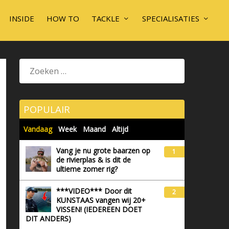
INSIDE
HOW TO
TACKLE
SPECIALISATIES
POPULAIR
Vandaag
Week
Maand
Altijd
Vang je nu grote baarzen op
1
de rivierplas & is dit de
ultieme zomer rig?
***VIDEO*** Door dit
2
KUNSTAAS vangen wij 20+
VISSEN! (IEDEREEN DOET
DIT ANDERS)