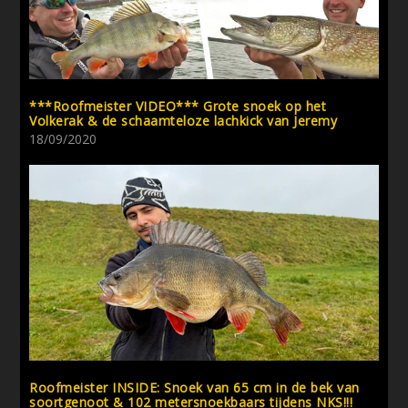
***Roofmeister VIDEO*** Grote snoek op het
Volkerak & de schaamteloze lachkick van Jeremy
18/09/2020
Roofmeister INSIDE: Snoek van 65 cm in de bek van
soortgenoot & 102 metersnoekbaars tijdens NKS!!!