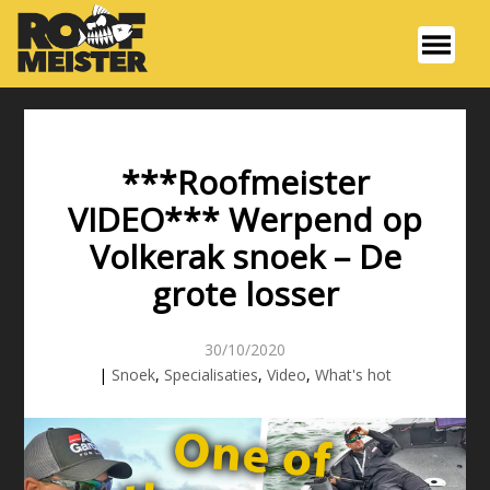
***Roofmeister
VIDEO*** Werpend op
Volkerak snoek – De
grote losser
30/10/2020
|
Snoek
,
Specialisaties
,
Video
,
What's hot