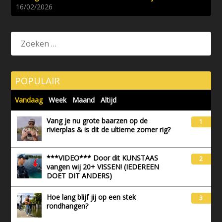
16/02/2026
POPULAIR
Vandaag
Week
Maand
Altijd
Vang je nu grote baarzen op de
1
rivierplas & is dit de ultieme zomer rig?
***VIDEO*** Door dit KUNSTAAS
2
vangen wij 20+ VISSEN! (IEDEREEN
DOET DIT ANDERS)
Hoe lang blijf jij op een stek
3
rondhangen?