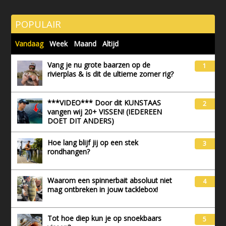
POPULAIR
Vandaag
Week
Maand
Altijd
Vang je nu grote baarzen op de
1
rivierplas & is dit de ultieme zomer rig?
***VIDEO*** Door dit KUNSTAAS
2
vangen wij 20+ VISSEN! (IEDEREEN
DOET DIT ANDERS)
Hoe lang blijf jij op een stek
3
rondhangen?
Waarom een spinnerbait absoluut niet
4
mag ontbreken in jouw tacklebox!
Tot hoe diep kun je op snoekbaars
5