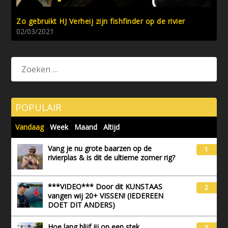
Zo gebruikt HJ Verheij zijn fishfinder op de rivier
02/03/2021
POPULAIR
Vandaag
Week
Maand
Altijd
Vang je nu grote baarzen op de
1
rivierplas & is dit de ultieme zomer rig?
***VIDEO*** Door dit KUNSTAAS
2
vangen wij 20+ VISSEN! (IEDEREEN
DOET DIT ANDERS)
Hoe lang blijf jij op een stek
3