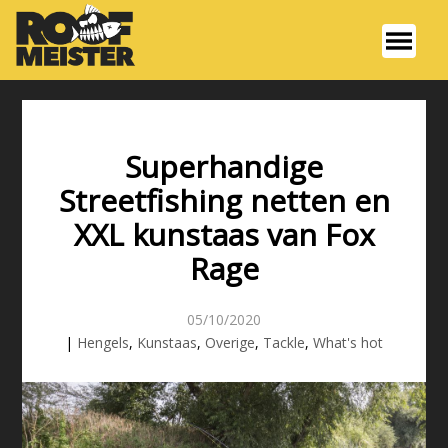
Superhandige
Streetfishing netten en
XXL kunstaas van Fox
Rage
05/10/2020
|
Hengels
,
Kunstaas
,
Overige
,
Tackle
,
What's hot