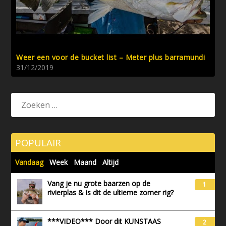
Weer een voor de bucket list – Meter plus barramundi
31/12/2019
POPULAIR
Vandaag
Week
Maand
Altijd
Vang je nu grote baarzen op de
1
rivierplas & is dit de ultieme zomer rig?
***VIDEO*** Door dit KUNSTAAS
2