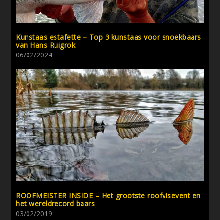
Kunstaas estafette – Top 3 kunstaas voor snoekbaars
van Hans Ruigrok
06/02/2024
ROOFMEISTER INSIDE – Het grootste roofvisevent en
het wereldrecord baars
03/02/2019