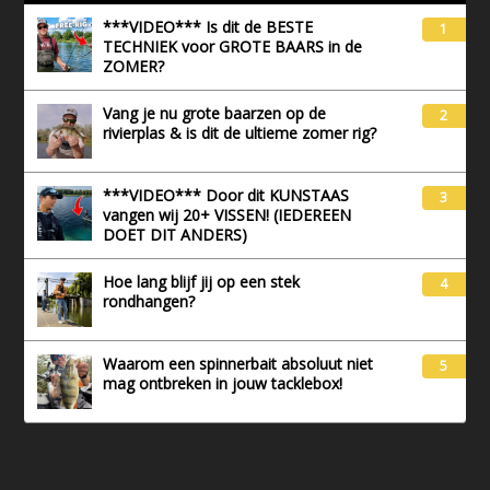
***VIDEO*** Is dit de BESTE
1
TECHNIEK voor GROTE BAARS in de
ZOMER?
Vang je nu grote baarzen op de
2
rivierplas & is dit de ultieme zomer rig?
***VIDEO*** Door dit KUNSTAAS
3
vangen wij 20+ VISSEN! (IEDEREEN
DOET DIT ANDERS)
Hoe lang blijf jij op een stek
4
rondhangen?
Waarom een spinnerbait absoluut niet
5
mag ontbreken in jouw tacklebox!