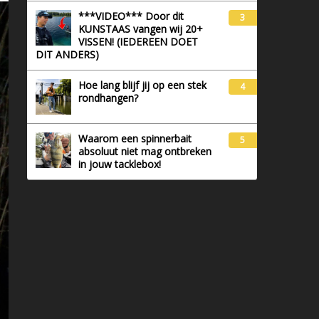
***VIDEO*** Door dit
3
KUNSTAAS vangen wij 20+
VISSEN! (IEDEREEN DOET
DIT ANDERS)
Hoe lang blijf jij op een stek
4
rondhangen?
Waarom een spinnerbait
5
absoluut niet mag ontbreken
in jouw tacklebox!