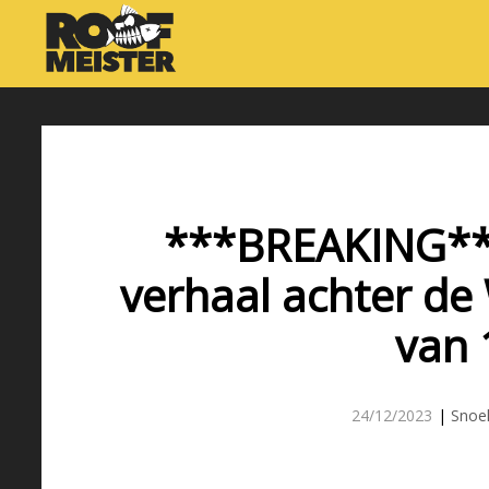
***BREAKING***
verhaal achter d
van 
24/12/2023
|
Snoe