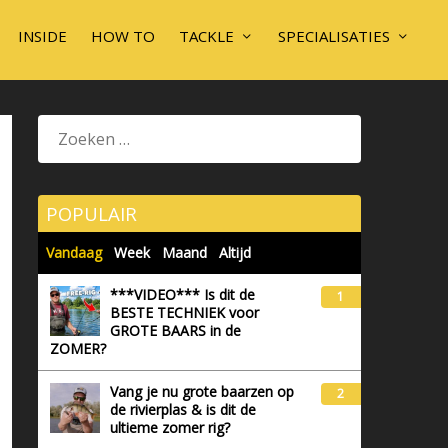
INSIDE
HOW TO
TACKLE
SPECIALISATIES
POPULAIR
Vandaag
Week
Maand
Altijd
***VIDEO*** Is dit de
1
BESTE TECHNIEK voor
GROTE BAARS in de
ZOMER?
Vang je nu grote baarzen op
2
de rivierplas & is dit de
ultieme zomer rig?