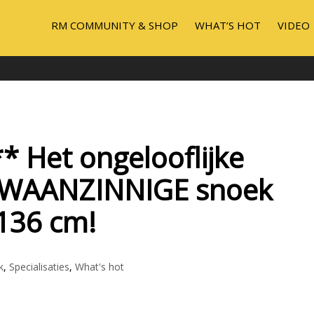
RM COMMUNITY & SHOP
WHAT’S HOT
VIDEO
 Het ongelooflijke
e WAANZINNIGE snoek
136 cm!
k
,
Specialisaties
,
What's hot